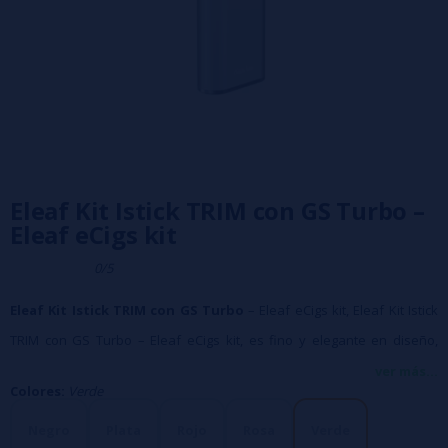
Eleaf Kit Istick TRIM con GS Turbo –
Eleaf eCigs kit
0/5
Eleaf Kit Istick TRIM con GS Turbo
– Eleaf eCigs kit, Eleaf Kit Istick
TRIM con GS Turbo – Eleaf eCigs kit, es fino y elegante en diseño,
cómodo de llevar y fácil de usar. Cuenta con una barra de batería
ver más...
Colores:
Verde
LED intuitiva en la parte superior para verificar la duración de la
batería y 3 niveles de potencia para seleccionar la potencia de salida
Negro
Plata
Rojo
Rosa
Verde