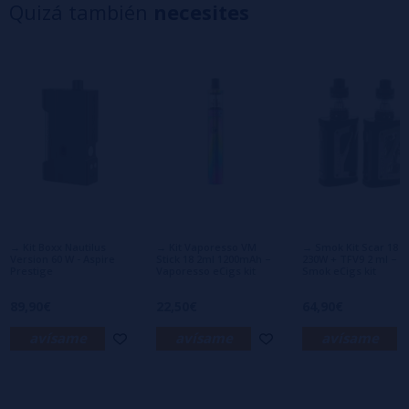
Quizá también
necesites
3 estrellas
0%
2 estrellas
0%
1 estrellas
0%
0/5
Sé el primero en dejar tu opinión
Escribe tu opinión sobre este producto
Aún no hay comentarios, ¿quieres ser el
primero en dejar uno? ¡Tu opinión nos
interesa!
→ Kit Boxx Nautilus
→ Kit Vaporesso VM
→ Smok Kit Scar 18
Version 60 W - Aspire
Stick 18 2ml 1200mAh –
230W + TFV9 2 ml –
Prestige
Vaporesso eCigs kit
Smok eCigs kit
89,90€
22,50€
64,90€
avísame
avísame
avísame