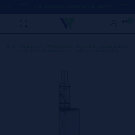
(+34) 674 656 090 / INFO@VAPORPLANET.ES
ENVÍO 
0
Inicio
>
Productos
>
KITS & MODS
>
Kits de Inicio y Avanzados
>
Eleaf Kit Istick TRIM con GS Turbo – Eleaf eCigs kit