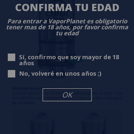
CONFIRMA TU EDAD
Para entrar a VaporPlanet es obligatorio
tener mas de 18 años, por favor confirma
tu edad
Sí, confirmo que soy mayor de 18
años
No, volveré en unos años ;)
Bobinas de aire GS bien seleccionadas.
OK
Con las resistencias GS Air bien seleccionadas, el iStick Trim
con GSTurbo está diseñado para ofrecer el sabor más puro
de su líquido.