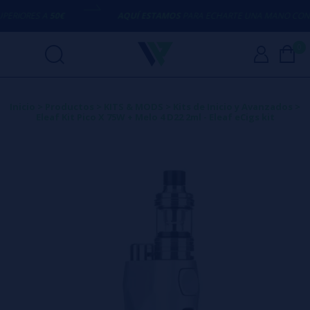
IORES A
50€
AQUÍ ESTAMOS
PARA ECHARTE UNA MANO CON CU
0
Inicio
>
Productos
>
KITS & MODS
>
Kits de Inicio y Avanzados
>
Eleaf Kit Pico X 75W + Melo 4 D22 2ml - Eleaf eCigs kit