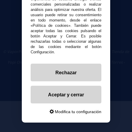
comerciales personalizadas o realizar
Política de privacidad
análisis para optimizar nuestra oferta. El
Política de cookies
usuario puede retirar su consentimiento
en todo momento, desde el enlace
«Política de cookies». También puede
aceptar todas las cookies pulsando el
botón Aceptar y Cerrar. Es posible
rechazarlas todas o seleccionar algunas
de las cookies mediante el botón
© VaporPlanet.es
|
Comprar Cigarrillos Electrónicos
|
Tienda de
Configuración.
Cigarrillos Electrónicos
Yopi Online SL CIF: B90451832
|
Centro Comercial Las Torres -
Local 26 - 41400 Écija (Sevilla) - 674 656 090
Rechazar
Aceptar y cerrar
Modifica tu configuración