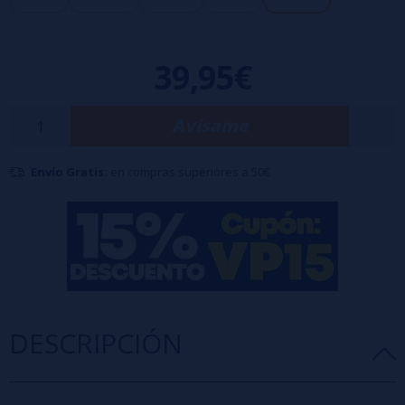
palma de la mano. Acepta una sola batería 18650 (no incluida) y puede
disparar hasta 75 vatios de potencia. Junto con el atomizador MELO 4
39,95€
que utiliza un nuevo tipo de resistencia de malla EC, el kit iStick Pico X
crea nubes enormes y un sabor intenso.
Avísame
Envío Gratis:
en compras superiores a 50€
DESCRIPCIÓN