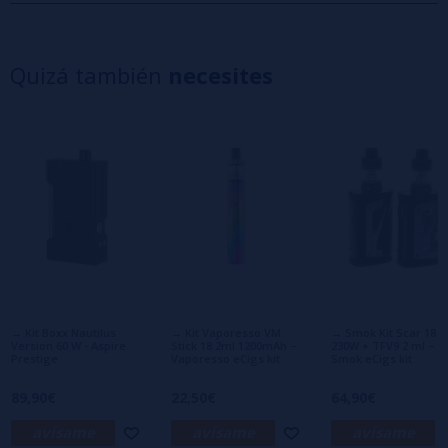
5 estrellas
0%
4 estrellas
0%
Quizá también
necesites
3 estrellas
0%
2 estrellas
0%
1 estrellas
0%
0/5
Sé el primero en dejar tu opinión
Escribe tu opinión sobre este producto
Aún no hay comentarios, ¿quieres ser el
primero en dejar uno? ¡Tu opinión nos
interesa!
→ Kit Boxx Nautilus
→ Kit Vaporesso VM
→ Smok Kit Scar 18
Version 60 W - Aspire
Stick 18 2ml 1200mAh –
230W + TFV9 2 ml –
Prestige
Vaporesso eCigs kit
Smok eCigs kit
89,90€
22,50€
64,90€
avísame
avísame
avísame