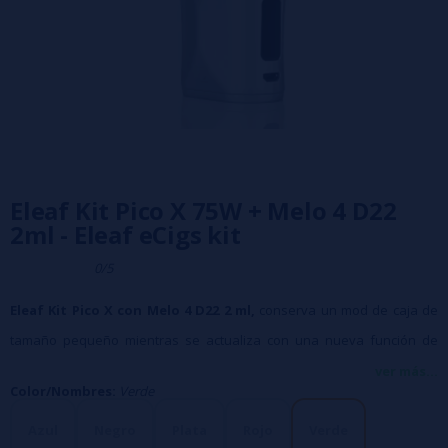
Eleaf Kit Pico X 75W + Melo 4 D22
2ml - Eleaf eCigs kit
0/5
Eleaf Kit Pico X con Melo 4 D22 2 ml,
conserva un mod de caja de
tamaño pequeño mientras se actualiza con una nueva función de
protección de resistencia inteligente.
ver más...
Color/Nombres:
Verde
Con un diseño ergonómico con un agarre de goma, el iStick Pico X le
brinda una sensación cómoda y suave cuando lo sostiene en la
Azul
Negro
Plata
Rojo
Verde