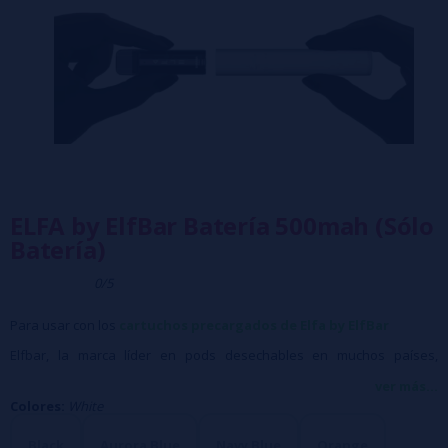
ELFA by ElfBar Batería 500mah (Sólo
Batería)
0/5
Para usar con los
cartuchos precargados de Elfa by ElfBar
Elfbar, la marca líder en pods desechables en muchos países,
incluidos el Reino Unido, Europa del Este y también en Asia, regresa
ver más...
Colores:
White
con la batería recargable ELFA. Ofreciendo colores y sabores, los ELFA
son cápsulas con batería y cartuchos precargados con líquido.
Black
Aurora Blue
Navy Blue
Orange
Aquí