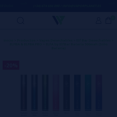
 DUDA
(+34) 674 656 090 / INFO@VAPORPLANET.ES
0
Inicio
>
Productos
>
Vapes Desechables
>
Elf Bar Desechables
>
ELFBA & ELFBA PRO
>
ELFA by ElfBar Batería 500mah (Sólo
Batería)
-20%