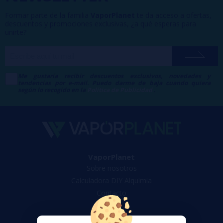
Formar parte de la familia
VaporPlanet
te da acceso a ofertas,
descuentos y promociones exclusivas, ¿a qué esperas para
unirte?
Me gustaría recibir descuentos exclusivos, novedades y
tendencias por e-mail. Puedo darme de baja cuando quiera
según lo recogido en la
Política de Publicidad
.
VaporPlanet
Sobre nosotros
Calculadora DIY Alquimia
Contacto
Atención al cliente