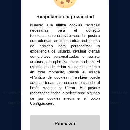
Envíos y devoluciones
Formas de pago
Respetamos tu privacidad
Contacto
Nuestro site utiliza cookies técnicas
necesarias para el correcto
Seguridad y Privacidad
funcionamiento del sitio web. Es posible
Términos y condiciones de uso
que además se utilicen otras categorías
de cookies para personalizar la
Política de privacidad
experiencia de usuario, divulgar ofertas
Política de cookies
comerciales personalizadas o realizar
análisis para optimizar nuestra oferta. El
usuario puede retirar su consentimiento
en todo momento, desde el enlace
«Política de cookies». También puede
aceptar todas las cookies pulsando el
botón Aceptar y Cerrar. Es posible
© VaporPlanet.es
|
Comprar Cigarrillos Electrónicos
|
Tienda de
rechazarlas todas o seleccionar algunas
Cigarrillos Electrónicos
de las cookies mediante el botón
Yopi Online SL CIF: B90451832
|
Centro Comercial Las Torres -
Configuración.
Local 26 - 41400 Écija (Sevilla) - 674 656 090
Rechazar