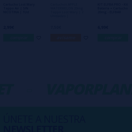
Cartucho Lost Mary
Cartuchos APPLE
KIT ELFBA PRO - Kit
Tappo Air | SIN
WATERMELON 20mg
Batería + Cartucho
NICOTINA | 1Ud
Tappo Lost Mary | 2
20mg - ELFBAR
Unidades |
2,99€
7,50€
6,99€
comprar
avísame
comprar
T
-
VAPORPLANE
ÚNETE A NUESTRA
NEWSLETTER