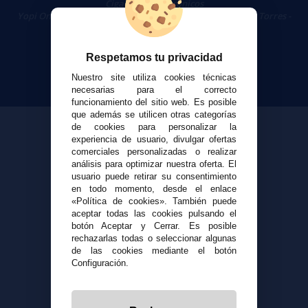
Cigarrillos Electrónicos
Yopi Online SL CIF: B90451832
|
Centro Comercial Las Torres -
Local 26 - 41400 Écija (Sevilla) - 674 656 090
Respetamos tu privacidad
Nuestro site utiliza cookies técnicas
necesarias para el correcto
funcionamiento del sitio web. Es posible
que además se utilicen otras categorías
de cookies para personalizar la
experiencia de usuario, divulgar ofertas
comerciales personalizadas o realizar
análisis para optimizar nuestra oferta. El
usuario puede retirar su consentimiento
en todo momento, desde el enlace
«Política de cookies». También puede
aceptar todas las cookies pulsando el
botón Aceptar y Cerrar. Es posible
rechazarlas todas o seleccionar algunas
de las cookies mediante el botón
Configuración.