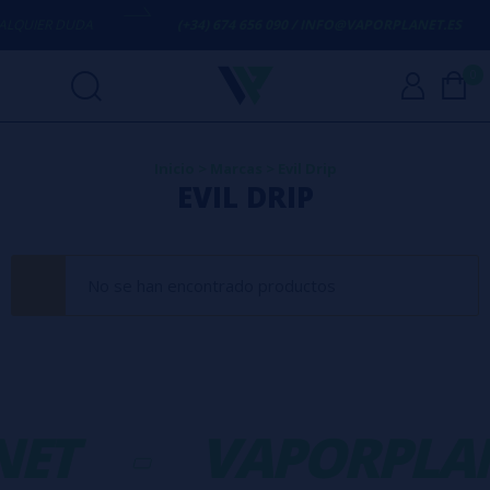
LQUIER DUDA
(+34) 674 656 090 / INFO@VAPORPLANET.ES
0
Inicio
>
Marcas
>
Evil Drip
EVIL DRIP
No se han encontrado productos
NET
-
VAPORPLA