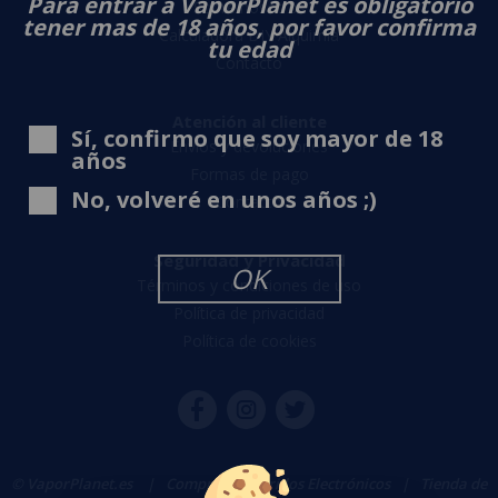
Para entrar a VaporPlanet es obligatorio
Sobre nosotros
tener mas de 18 años, por favor confirma
Calculadora DIY Alquimia
tu edad
Contacto
Atención al cliente
Sí, confirmo que soy mayor de 18
Envíos y devoluciones
años
Formas de pago
No, volveré en unos años ;)
Contacto
Seguridad y Privacidad
OK
Términos y condiciones de uso
Política de privacidad
Política de cookies
© VaporPlanet.es
|
Comprar Cigarrillos Electrónicos
|
Tienda de