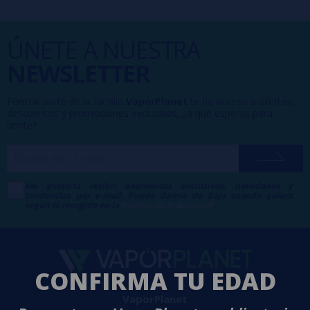
ÚNETE A NUESTRA
NEWSLETTER
Formar parte de la familia
VaporPlanet
te da acceso a ofertas,
descuentos y promociones exclusivas, ¿a qué esperas para
unirte?
Me gustaría recibir descuentos exclusivos, novedades y
tendencias por e-mail. Puedo darme de baja cuando quiera
según lo recogido en la
Política de Publicidad
.
CONFIRMA TU EDAD
VaporPlanet