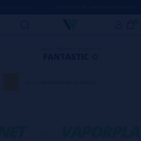
ALQUIER DUDA
(+34) 674 656 090 / INFO@VAPORPLANET.ES
0
Inicio
>
Marcas
>
Fantastic ✩
FANTASTIC ✩
No se han encontrado productos
NET
-
VAPORPLA