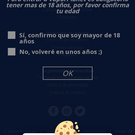
Sobre nosotros
tener mas de 18 años, por favor confirma
Calculadora DIY Alquimia
tu edad
Contacto
Atención al cliente
Sí, confirmo que soy mayor de 18
Envíos y devoluciones
años
Formas de pago
No, volveré en unos años ;)
Contacto
Seguridad y Privacidad
OK
Términos y condiciones de uso
Política de privacidad
Política de cookies
© VaporPlanet.es
|
Comprar Cigarrillos Electrónicos
|
Tienda de