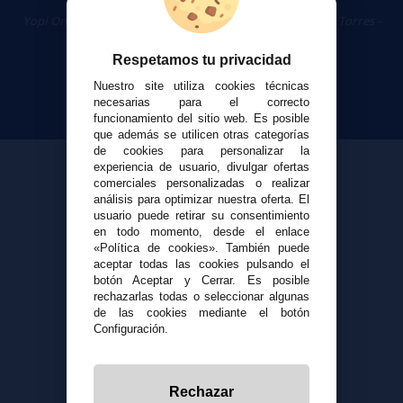
Cigarrillos Electrónicos
Yopi Online SL CIF: B90451832
|
Centro Comercial Las Torres -
Local 26 - 41400 Écija (Sevilla) - 674 656 090
Respetamos tu privacidad
Nuestro site utiliza cookies técnicas
necesarias para el correcto
funcionamiento del sitio web. Es posible
que además se utilicen otras categorías
de cookies para personalizar la
experiencia de usuario, divulgar ofertas
comerciales personalizadas o realizar
análisis para optimizar nuestra oferta. El
usuario puede retirar su consentimiento
en todo momento, desde el enlace
«Política de cookies». También puede
aceptar todas las cookies pulsando el
botón Aceptar y Cerrar. Es posible
rechazarlas todas o seleccionar algunas
de las cookies mediante el botón
Configuración.
Rechazar