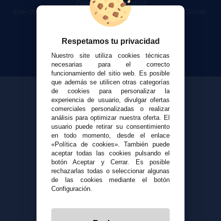
Cigarrillos Electrónicos
Yopi Online SL CIF: B90451832
|
Centro Comercial Las Torres -
Local 26 - 41400 Écija (Sevilla) - 674 656 090
Respetamos tu privacidad
Nuestro site utiliza cookies técnicas
necesarias para el correcto
funcionamiento del sitio web. Es posible
que además se utilicen otras categorías
de cookies para personalizar la
experiencia de usuario, divulgar ofertas
comerciales personalizadas o realizar
análisis para optimizar nuestra oferta. El
usuario puede retirar su consentimiento
en todo momento, desde el enlace
«Política de cookies». También puede
aceptar todas las cookies pulsando el
botón Aceptar y Cerrar. Es posible
rechazarlas todas o seleccionar algunas
de las cookies mediante el botón
Configuración.