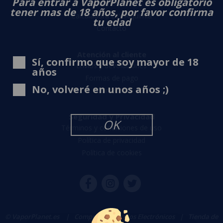
Para entrar a VaporPlanet es obligatorio
Sobre nosotros
tener mas de 18 años, por favor confirma
Calculadora DIY Alquimia
tu edad
Contacto
Atención al cliente
Sí, confirmo que soy mayor de 18
Envíos y devoluciones
años
Formas de pago
No, volveré en unos años ;)
Contacto
Seguridad y Privacidad
OK
Términos y condiciones de uso
Política de privacidad
Política de cookies
© VaporPlanet.es
|
Comprar Cigarrillos Electrónicos
|
Tienda de