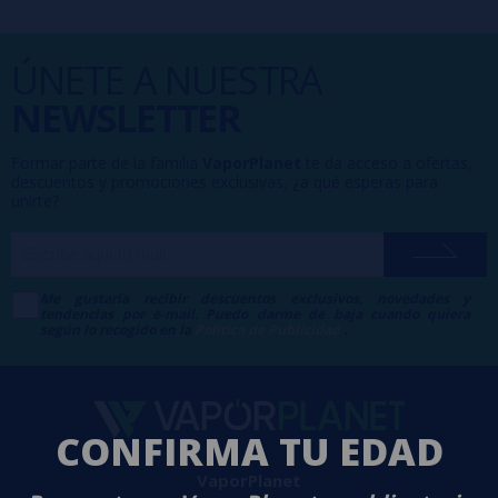
ÚNETE A NUESTRA
NEWSLETTER
Formar parte de la familia
VaporPlanet
te da acceso a ofertas,
descuentos y promociones exclusivas, ¿a qué esperas para
unirte?
Me gustaría recibir descuentos exclusivos, novedades y
tendencias por e-mail. Puedo darme de baja cuando quiera
según lo recogido en la
Política de Publicidad
.
CONFIRMA TU EDAD
VaporPlanet