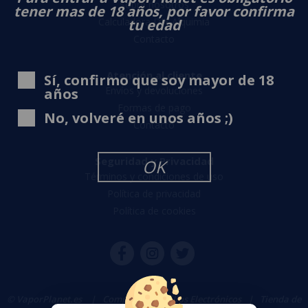
Sobre nosotros
tener mas de 18 años, por favor confirma
Calculadora DIY Alquimia
tu edad
Contacto
Atención al cliente
Sí, confirmo que soy mayor de 18
Envíos y devoluciones
años
Formas de pago
No, volveré en unos años ;)
Contacto
Seguridad y Privacidad
OK
Términos y condiciones de uso
Política de privacidad
Política de cookies
© VaporPlanet.es
|
Comprar Cigarrillos Electrónicos
|
Tienda de