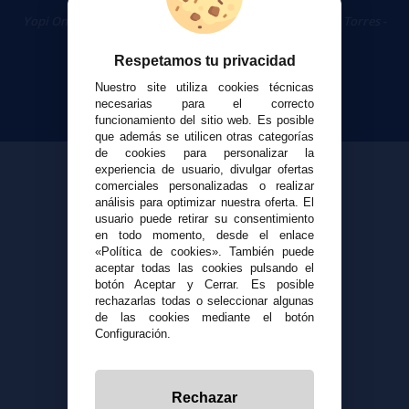
Cigarrillos Electrónicos
Yopi Online SL CIF: B90451832
|
Centro Comercial Las Torres -
Local 26 - 41400 Écija (Sevilla) - 674 656 090
Respetamos tu privacidad
Nuestro site utiliza cookies técnicas
necesarias para el correcto
funcionamiento del sitio web. Es posible
que además se utilicen otras categorías
de cookies para personalizar la
experiencia de usuario, divulgar ofertas
comerciales personalizadas o realizar
análisis para optimizar nuestra oferta. El
usuario puede retirar su consentimiento
en todo momento, desde el enlace
«Política de cookies». También puede
aceptar todas las cookies pulsando el
botón Aceptar y Cerrar. Es posible
rechazarlas todas o seleccionar algunas
de las cookies mediante el botón
Configuración.
Rechazar