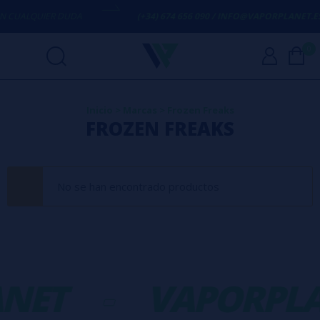
 CUALQUIER DUDA
(+34) 674 656 090 / INFO@VAPORPLANET.ES
0
Inicio
>
Marcas
>
Frozen Freaks
FROZEN FREAKS
No se han encontrado productos
NET
-
VAPORPLA