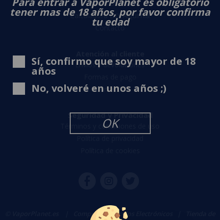
Para entrar a VaporPlanet es obligatorio
Sobre nosotros
tener mas de 18 años, por favor confirma
Calculadora DIY Alquimia
tu edad
Contacto
Atención al cliente
Sí, confirmo que soy mayor de 18
Envíos y devoluciones
años
Formas de pago
No, volveré en unos años ;)
Contacto
Seguridad y Privacidad
OK
Términos y condiciones de uso
Política de privacidad
Política de cookies
© VaporPlanet.es
|
Comprar Cigarrillos Electrónicos
|
Tienda de