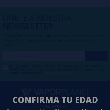
ÚNETE A NUESTRA
NEWSLETTER
Formar parte de la familia
VaporPlanet
te da acceso a ofertas,
descuentos y promociones exclusivas, ¿a qué esperas para
unirte?
Me gustaría recibir descuentos exclusivos, novedades y
tendencias por e-mail. Puedo darme de baja cuando quiera
según lo recogido en la
Política de Publicidad
.
CONFIRMA TU EDAD
VaporPlanet