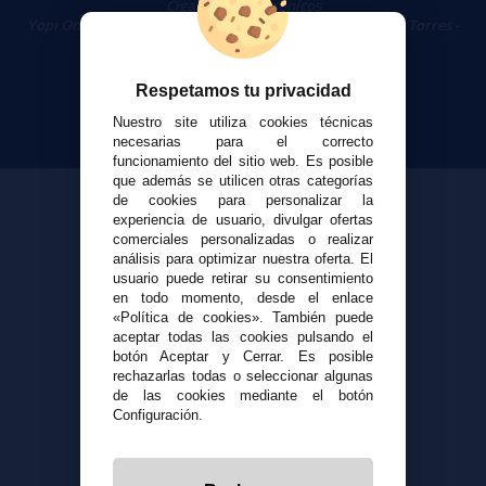
Cigarrillos Electrónicos
Yopi Online SL CIF: B90451832
|
Centro Comercial Las Torres -
Local 26 - 41400 Écija (Sevilla) - 674 656 090
Respetamos tu privacidad
Nuestro site utiliza cookies técnicas
necesarias para el correcto
funcionamiento del sitio web. Es posible
que además se utilicen otras categorías
de cookies para personalizar la
experiencia de usuario, divulgar ofertas
comerciales personalizadas o realizar
análisis para optimizar nuestra oferta. El
usuario puede retirar su consentimiento
en todo momento, desde el enlace
«Política de cookies». También puede
aceptar todas las cookies pulsando el
botón Aceptar y Cerrar. Es posible
rechazarlas todas o seleccionar algunas
de las cookies mediante el botón
Configuración.