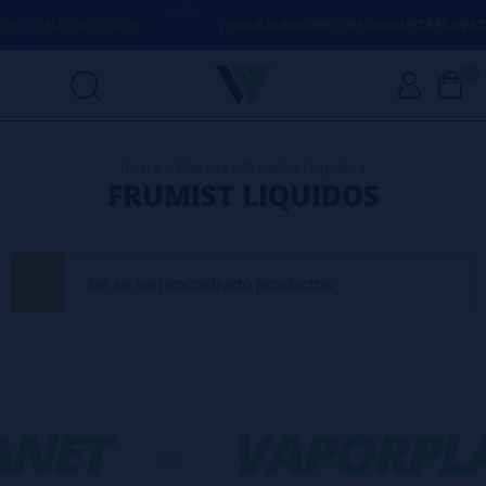
N CUALQUIER DUDA
(+34) 674 656 090 / INFO@VAPORPLANET.E
0
Inicio
>
Marcas
>
Frumist Liquidos
FRUMIST LIQUIDOS
No se han encontrado productos
NET
-
VAPORPL