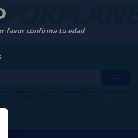
PORPLANE
D
or favor confirma tu edad
s
a recibir descuentos exclusivos, novedades y tendencias por e-mail.
me de baja cuando quiera según lo recogido en la
Política de
.