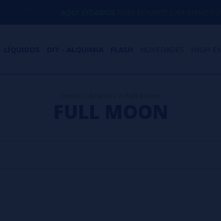
AQUÍ ESTAMOS
PARA ECHARTE UNA MANO CON 
LÍQUIDOS
DIY - ALQUIMIA
FLASH
NOVEDADES
HIGH E
Inicio
>
Marcas
>
Full Moon
FULL MOON