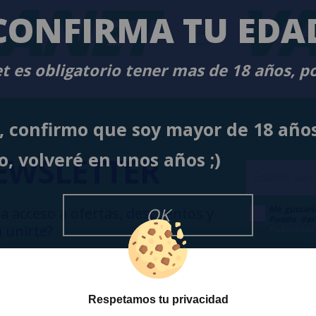
ANET
-
VA
CONFIRMA TU EDA
t es obligatorio tener mas de 18 años, p
í, confirmo que soy mayor de 18 año
o, volveré en unos años ;)
EWSLETTER
Me gustarí
OK
a acceso a ofertas, descuentos y
Puedo dar
 unirte?
Publicidad
Respetamos tu privacidad