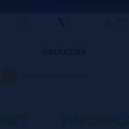
 CUALQUIER DUDA
(+34) 674 656 090 / INFO@VAPORPLANET.ES
0
Inicio
>
Marcas
>
Galaktika
GALAKTIKA
No se han encontrado productos
NET
-
VAPORPLA