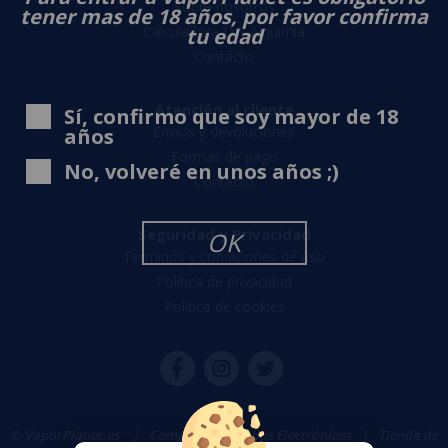
Sobre nosotros
tener mas de 18 años, por favor confirma
Calculadora DIY Alquimia
tu edad
Contacto
Atención al cliente
Sí, confirmo que soy mayor de 18
Envíos y devoluciones
años
Formas de pago
No, volveré en unos años ;)
Contacto
Seguridad y Privacidad
OK
Términos y condiciones de uso
Política de privacidad
Política de cookies
© VaporPlanet.es
|
Comprar Cigarrillos Electrónicos
|
Tienda de