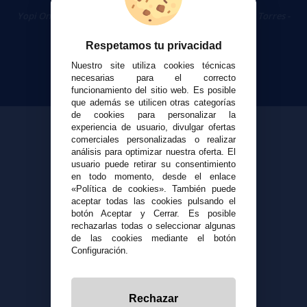
Cigarrillos Electrónicos
Yopi Online SL CIF: B90451832
|
Centro Comercial Las Torres -
Local 26 - 41400 Écija (Sevilla) - 674 656 090
Respetamos tu privacidad
Nuestro site utiliza cookies técnicas
necesarias para el correcto
funcionamiento del sitio web. Es posible
que además se utilicen otras categorías
de cookies para personalizar la
experiencia de usuario, divulgar ofertas
comerciales personalizadas o realizar
análisis para optimizar nuestra oferta. El
usuario puede retirar su consentimiento
en todo momento, desde el enlace
«Política de cookies». También puede
aceptar todas las cookies pulsando el
botón Aceptar y Cerrar. Es posible
rechazarlas todas o seleccionar algunas
de las cookies mediante el botón
Configuración.
Rechazar