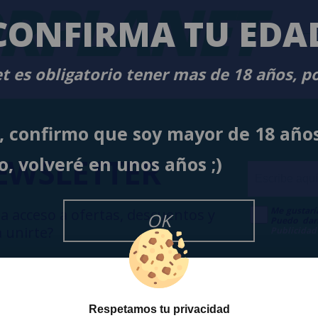
RPLANET
-
CONFIRMA TU EDA
t es obligatorio tener mas de 18 años, p
í, confirmo que soy mayor de 18 año
EWSLETTER
o, volveré en unos años ;)
Me gustarí
a acceso a ofertas, descuentos y
OK
Puedo dar
 unirte?
Publicidad
Respetamos tu privacidad