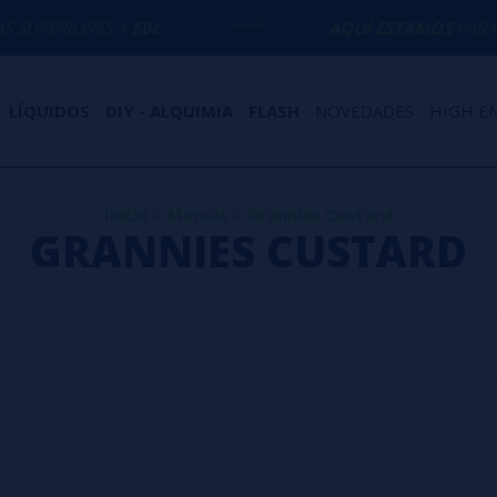
UPERIORES A
50€
AQUÍ ESTAMOS
PARA EC
LÍQUIDOS
DIY - ALQUIMIA
FLASH
NOVEDADES
HIGH E
Inicio
>
Marcas
>
Grannies Custard
GRANNIES CUSTARD