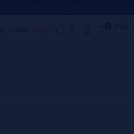
HARTE UNA MANO CON CUALQUIER DUDA
0
0
ND
¡Ofertas!
OUTLET