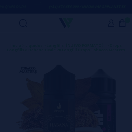
UIER DUDA
(+34) 674 656 090 / INFO@VAPORPLANET.ES
0
Inicio
>
Líquidos
>
Longfills【NUEVO FORMATO】
>
Drops
Longfills
>
Habana 10ml/120 Longfill Drops Tobacco Masters