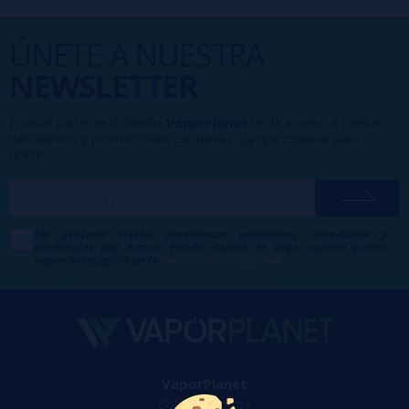
ÚNETE A NUESTRA
NEWSLETTER
Formar parte de la familia
VaporPlanet
te da acceso a ofertas,
descuentos y promociones exclusivas, ¿a qué esperas para
unirte?
Me gustaría recibir descuentos exclusivos, novedades y
tendencias por e-mail. Puedo darme de baja cuando quiera
según lo recogido en la
Política de Publicidad
.
VaporPlanet
Sobre nosotros