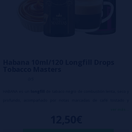
Habana 10ml/120 Longfill Drops
Tobacco Masters
0/5
HABANA es un
longfill
de tabaco negro de combustión lenta, seco y
profundo, acompañado por notas marcadas de café tostado y
caramelo oscuro que refuerzan un golpe de garganta firme y
ver más...
12,50€
contundente. Está pensado para paladares que buscan un tabaco
serio y sin concesiones, donde el café y el caramelo oscuro actúan