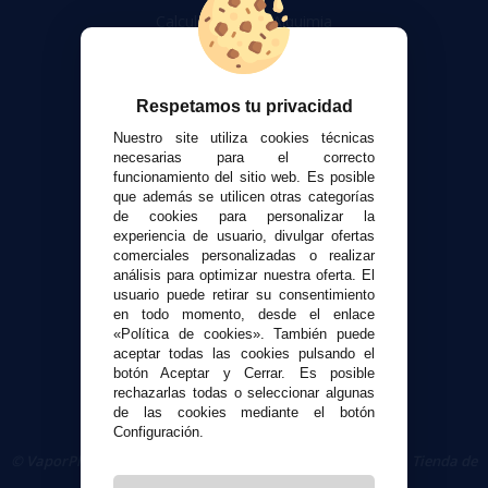
Calculadora DIY Alquimia
Contacto
Atención al cliente
Respetamos tu privacidad
Envíos y devoluciones
Nuestro site utiliza cookies técnicas
Formas de pago
necesarias para el correcto
funcionamiento del sitio web. Es posible
Contacto
que además se utilicen otras categorías
de cookies para personalizar la
experiencia de usuario, divulgar ofertas
Seguridad y Privacidad
comerciales personalizadas o realizar
Términos y condiciones de uso
análisis para optimizar nuestra oferta. El
Política de privacidad
usuario puede retirar su consentimiento
en todo momento, desde el enlace
Política de cookies
«Política de cookies». También puede
aceptar todas las cookies pulsando el
botón Aceptar y Cerrar. Es posible
rechazarlas todas o seleccionar algunas
de las cookies mediante el botón
Configuración.
© VaporPlanet.es
|
Comprar Cigarrillos Electrónicos
|
Tienda de
Cigarrillos Electrónicos