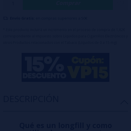
Comprar
como apoyo al carácter de la hoja, aportando matices tostados y
amargos sin convertir el conjunto en un postre dulce.
Envío Gratis:
en compras superiores a 50€
Características:
Proporción:
100PG
* Este producto incluirá un incremento en el proceso de compra de 1,82€
Formato:
10ml
correspondiente al Impuesto sobre Líquidos para Cigarrillos Electrónicos y
Capacidad del bote:
120ml
otros Productos relacionados con el Tabaco (Líquidos de 0 a 15 mg)
Maceración:
15-20 días
Diseñado para completar hasta 120ml con
base
o
nicokits
(70ml de Glicerina incluido en el precio)
DESCRIPCIÓN
Qué es un longfill y como