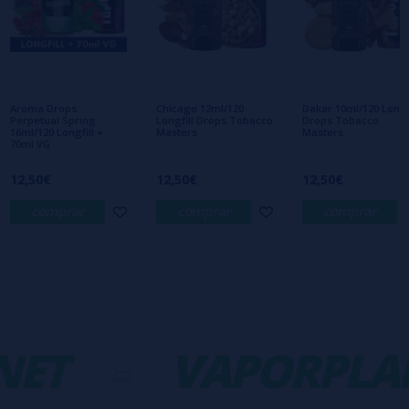
Escribe tu opinión sobre este producto
Aún no hay comentarios, ¿quieres ser el
primero en dejar uno? ¡Tu opinión nos
interesa!
Aroma Drops
Chicago 12ml/120
Dakar 10ml/120 Longfi
Perpetual Spring
Longfill Drops Tobacco
Drops Tobacco
16ml/120 Longfill +
Masters
Masters
70ml VG
12,50€
12,50€
12,50€
comprar
comprar
comprar
ET
-
VAPORPLAN