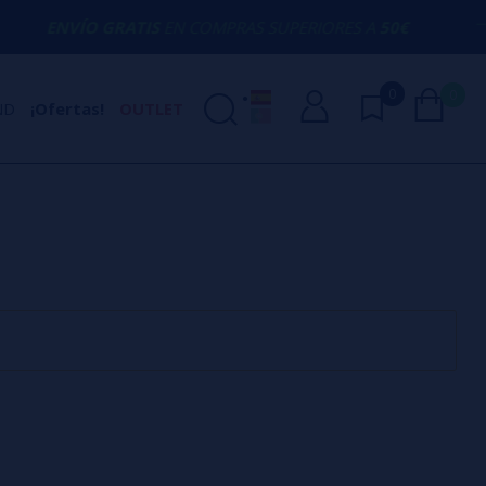
ENVÍO GRATIS
EN COMPRAS SUPERIORES A
50€
0
0
ND
¡Ofertas!
OUTLET