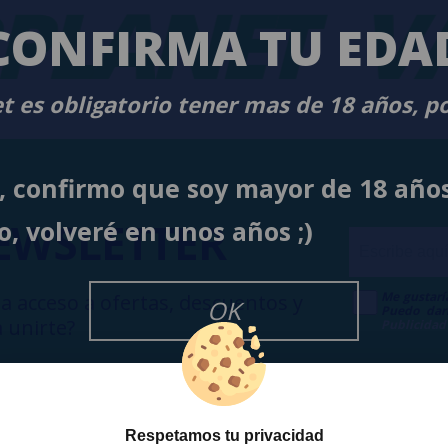
PLANET
VA
CONFIRMA TU EDA
t es obligatorio tener mas de 18 años, p
í, confirmo que soy mayor de 18 año
EWSLETTER
o, volveré en unos años ;)
Me gustarí
a acceso a ofertas, descuentos y
OK
Puedo dar
 unirte?
Publicidad
Respetamos tu privacidad