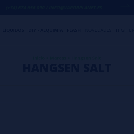
(+34) 674 656 090 / INFO@VAPORPLANET.ES
LÍQUIDOS
DIY - ALQUIMIA
FLASH
NOVEDADES
HIGH E
Inicio
>
Marcas
>
Hangsen Salt
HANGSEN SALT