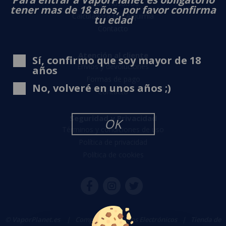
Sobre nosotros
tener mas de 18 años, por favor confirma
Calculadora DIY Alquimia
tu edad
Contacto
Atención al cliente
Sí, confirmo que soy mayor de 18
Envíos y devoluciones
años
Formas de pago
No, volveré en unos años ;)
Contacto
Seguridad y Privacidad
OK
Términos y condiciones de uso
Política de privacidad
Política de cookies
© VaporPlanet.es
|
Comprar Cigarrillos Electrónicos
|
Tienda de