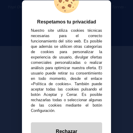
Cigarrillos Electrónicos
Yopi Online SL CIF: B90451832
|
Centro Comercial Las Torres -
Local 26 - 41400 Écija (Sevilla) - 674 656 090
Respetamos tu privacidad
Nuestro site utiliza cookies técnicas
necesarias para el correcto
funcionamiento del sitio web. Es posible
que además se utilicen otras categorías
de cookies para personalizar la
experiencia de usuario, divulgar ofertas
comerciales personalizadas o realizar
análisis para optimizar nuestra oferta. El
usuario puede retirar su consentimiento
en todo momento, desde el enlace
«Política de cookies». También puede
aceptar todas las cookies pulsando el
botón Aceptar y Cerrar. Es posible
rechazarlas todas o seleccionar algunas
de las cookies mediante el botón
Configuración.
Rechazar