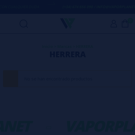
ON CUALQUIER DUDA
(+34) 674 656 090 / INFO@VAPORPLANET.
0
Inicio
>
Marcas
>
HERRERA
HERRERA
No se han encontrado productos
ANET
-
VAPORPL