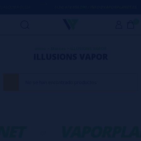
UALQUIER DUDA
(+34) 674 656 090 / INFO@VAPORPLANET.ES
0
Inicio
>
Marcas
>
ILLUSIONS VAPOR
ILLUSIONS VAPOR
No se han encontrado productos
NET
-
VAPORPLA