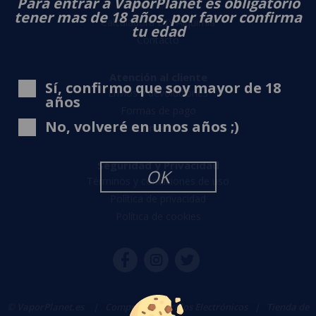
Para entrar a VaporPlanet es obligatorio
Sobre nosotros
tener mas de 18 años, por favor confirma
Calculadora DIY Alquimia
tu edad
Contacto
Atención al cliente
Sí, confirmo que soy mayor de 18
Envíos y devoluciones
años
Formas de pago
No, volveré en unos años ;)
Contacto
Seguridad y Privacidad
OK
Términos y condiciones de uso
Política de privacidad
Política de cookies
© VaporPlanet.es
|
Comprar Cigarrillos Electrónicos
|
Tienda de