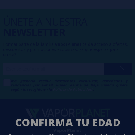
ÚNETE A NUESTRA
NEWSLETTER
Formar parte de la familia
VaporPlanet
te da acceso a ofertas,
descuentos y promociones exclusivas, ¿a qué esperas para
unirte?
Me gustaría recibir descuentos exclusivos, novedades y
tendencias por e-mail. Puedo darme de baja cuando quiera
según lo recogido en la
Política de Publicidad
.
CONFIRMA TU EDAD
VaporPlanet