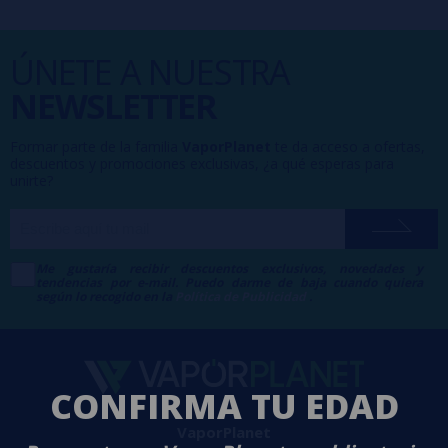
ÚNETE A NUESTRA
NEWSLETTER
Formar parte de la familia
VaporPlanet
te da acceso a ofertas,
descuentos y promociones exclusivas, ¿a qué esperas para
unirte?
Me gustaría recibir descuentos exclusivos, novedades y
tendencias por e-mail. Puedo darme de baja cuando quiera
según lo recogido en la
Política de Publicidad
.
CONFIRMA TU EDAD
VaporPlanet