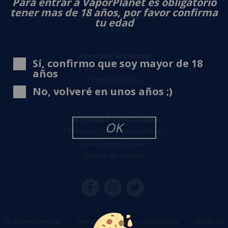
Para entrar a VaporPlanet es obligatorio
Sobre nosotros
tener mas de 18 años, por favor confirma
Calculadora DIY Alquimia
tu edad
Contacto
Atención al cliente
Sí, confirmo que soy mayor de 18
Envíos y devoluciones
años
Formas de pago
No, volveré en unos años ;)
Contacto
Seguridad y Privacidad
OK
Términos y condiciones de uso
Política de privacidad
Política de cookies
© VaporPlanet.es
|
Comprar Cigarrillos Electrónicos
|
Tienda de