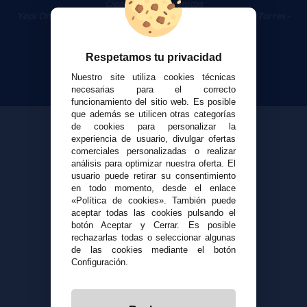
Cigarrillos Electrónicos
Yopi Online SL CIF: B90451832
|
Centro Comercial Las Torres -
Local 26 - 41400 Écija (Sevilla) - 674 656 090
Respetamos tu privacidad
Nuestro site utiliza cookies técnicas
necesarias para el correcto
funcionamiento del sitio web. Es posible
que además se utilicen otras categorías
de cookies para personalizar la
experiencia de usuario, divulgar ofertas
comerciales personalizadas o realizar
análisis para optimizar nuestra oferta. El
usuario puede retirar su consentimiento
en todo momento, desde el enlace
«Política de cookies». También puede
aceptar todas las cookies pulsando el
botón Aceptar y Cerrar. Es posible
rechazarlas todas o seleccionar algunas
de las cookies mediante el botón
Configuración.