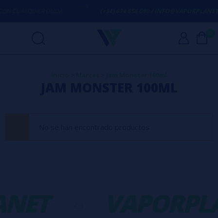
ON CUALQUIER DUDA
(+34) 674 656 090 / INFO@VAPORPLANET.
0
Inicio
>
Marcas
>
Jam Monster 100ml
JAM MONSTER 100ML
No se han encontrado productos
ANET
-
VAPORPL