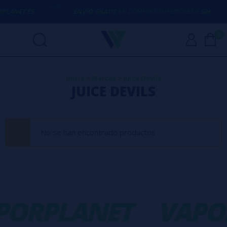
PLANET.ES
ENVÍO GRATIS
EN COMPRAS SUPERIORES A
50€
0
Inicio
>
Marcas
>
Juice Devils
JUICE DEVILS
No se han encontrado productos
PORPLANET
VAPO