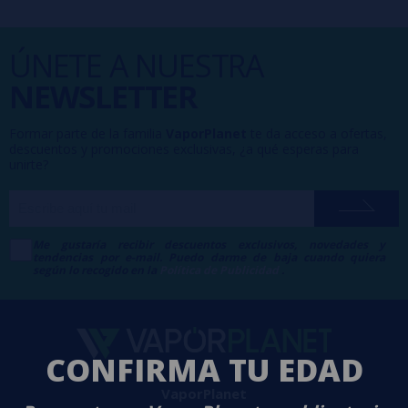
ÚNETE A NUESTRA
NEWSLETTER
Formar parte de la familia
VaporPlanet
te da acceso a ofertas,
descuentos y promociones exclusivas, ¿a qué esperas para
unirte?
Me gustaría recibir descuentos exclusivos, novedades y
tendencias por e-mail. Puedo darme de baja cuando quiera
según lo recogido en la
Política de Publicidad
.
CONFIRMA TU EDAD
VaporPlanet