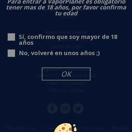
Para entrar a VaporPlanet es obligatorio
Sobre nosotros
tener mas de 18 años, por favor confirma
Calculadora DIY Alquimia
tu edad
Contacto
Atención al cliente
Sí, confirmo que soy mayor de 18
Envíos y devoluciones
años
Formas de pago
No, volveré en unos años ;)
Contacto
Seguridad y Privacidad
OK
Términos y condiciones de uso
Política de privacidad
Política de cookies
© VaporPlanet.es
|
Comprar Cigarrillos Electrónicos
|
Tienda de