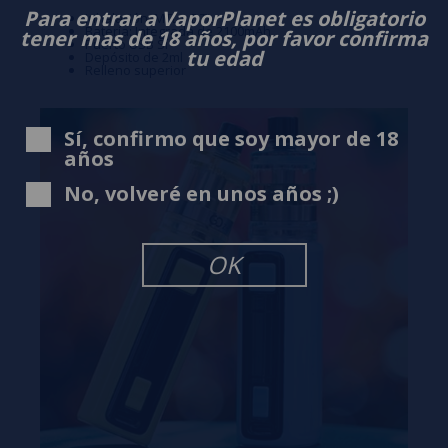
Para entrar a VaporPlanet es obligatorio
Inhalación: MTL y DTL
Batería: Integrada de 2100mAh
tener mas de 18 años, por favor confirma
Puerto USB Sí
tu edad
Depósito de 2ml
Relleno superior
Sí, confirmo que soy mayor de 18
años
No, volveré en unos años ;)
OK