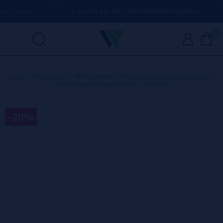
R DUDA
(+34) 674 656 090 / INFO@VAPORPLANET.ES
0
Inicio
>
Productos
>
KITS & MODS
>
Kits de Inicio y Avanzados
>
Kit GoZee 2100mAh 80 W - Innokin
-20%