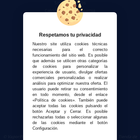
Sobre nosotros
Calculadora DIY Alquimia
Contacto
Atención al cliente
Respetamos tu privacidad
Envíos y devoluciones
Nuestro site utiliza cookies técnicas
Formas de pago
necesarias para el correcto
funcionamiento del sitio web. Es posible
Contacto
que además se utilicen otras categorías
de cookies para personalizar la
experiencia de usuario, divulgar ofertas
Seguridad y Privacidad
comerciales personalizadas o realizar
Términos y condiciones de uso
análisis para optimizar nuestra oferta. El
Política de privacidad
usuario puede retirar su consentimiento
en todo momento, desde el enlace
Política de cookies
«Política de cookies». También puede
aceptar todas las cookies pulsando el
botón Aceptar y Cerrar. Es posible
rechazarlas todas o seleccionar algunas
de las cookies mediante el botón
Configuración.
© VaporPlanet.es
|
Comprar Cigarrillos Electrónicos
|
Tienda de