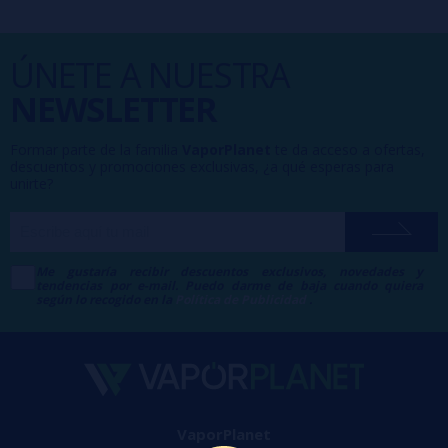
ÚNETE A NUESTRA
NEWSLETTER
Formar parte de la familia
VaporPlanet
te da acceso a ofertas,
descuentos y promociones exclusivas, ¿a qué esperas para
unirte?
Me gustaría recibir descuentos exclusivos, novedades y
tendencias por e-mail. Puedo darme de baja cuando quiera
según lo recogido en la
Política de Publicidad
.
VaporPlanet