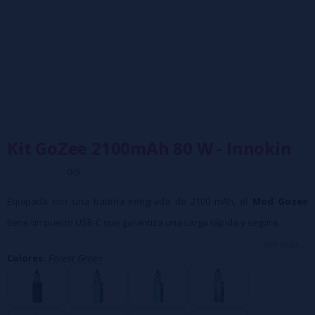
Kit GoZee 2100mAh 80 W - Innokin
0/5
Equipada con una batería integrada de 2100 mAh, el
Mod Gozee
tiene un puerto USB-C que garantiza una carga rápida y segura.
Compacta y colorida, el mod Innokin puede administrar energía en un
ver más...
Colores:
Forest Green
rango de 6 a 60 vatios.
Gran ventaja, una pantalla está presente en el borde del mod y le
permite leer una gran cantidad de información.