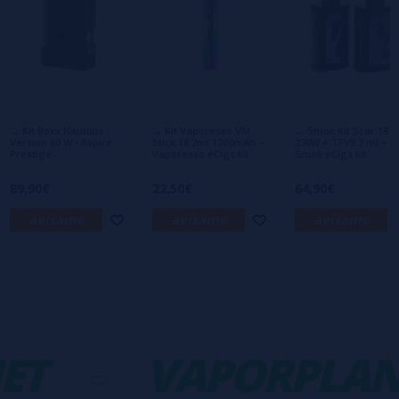
Escribe tu opinión sobre este producto
Aún no hay comentarios, ¿quieres ser el
primero en dejar uno? ¡Tu opinión nos
interesa!
→ Kit Boxx Nautilus
→ Kit Vaporesso VM
→ Smok Kit Scar 18
Version 60 W - Aspire
Stick 18 2ml 1200mAh –
230W + TFV9 2 ml –
Prestige
Vaporesso eCigs kit
Smok eCigs kit
89,90€
22,50€
64,90€
avísame
avísame
avísame
ET
-
VAPORPLAN