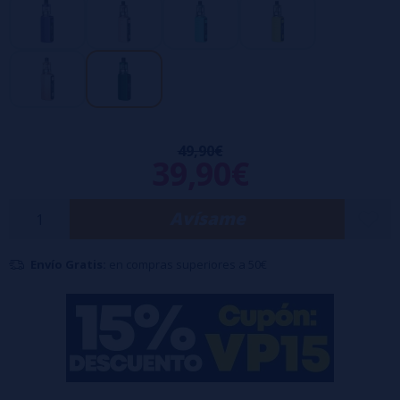
Encima del Mod Gozee se encuentra el clearomizador GoZ+ que
puede recibir hasta 2 ml.
49,90€
39,90€
Avísame
Envío Gratis:
en compras superiores a 50€