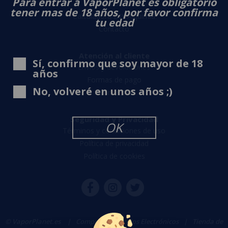
Para entrar a VaporPlanet es obligatorio
Sobre nosotros
tener mas de 18 años, por favor confirma
Calculadora DIY Alquimia
tu edad
Contacto
Atención al cliente
Sí, confirmo que soy mayor de 18
Envíos y devoluciones
años
Formas de pago
No, volveré en unos años ;)
Contacto
Seguridad y Privacidad
OK
Términos y condiciones de uso
Política de privacidad
Política de cookies
© VaporPlanet.es
|
Comprar Cigarrillos Electrónicos
|
Tienda de