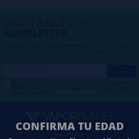
ÚNETE A NUESTRA
NEWSLETTER
Formar parte de la familia
VaporPlanet
te da acceso a ofertas,
descuentos y promociones exclusivas, ¿a qué esperas para
unirte?
Me gustaría recibir descuentos exclusivos, novedades y
tendencias por e-mail. Puedo darme de baja cuando quiera
según lo recogido en la
Política de Publicidad
.
CONFIRMA TU EDAD
VaporPlanet