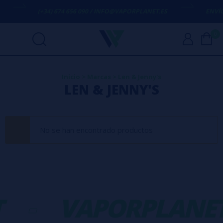
(+34) 674 656 090 / INFO@VAPORPLANET.ES
ENVÍO 
0
Inicio
>
Marcas
>
Len & Jenny's
LEN & JENNY'S
No se han encontrado productos
-
VAPORPLANE