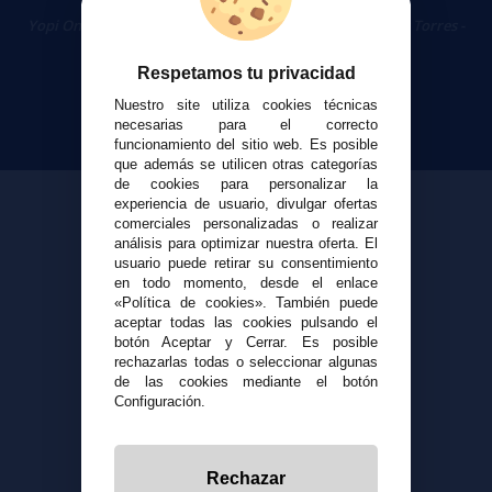
Cigarrillos Electrónicos
Yopi Online SL CIF: B90451832
|
Centro Comercial Las Torres -
Local 26 - 41400 Écija (Sevilla) - 674 656 090
Respetamos tu privacidad
Nuestro site utiliza cookies técnicas
necesarias para el correcto
funcionamiento del sitio web. Es posible
que además se utilicen otras categorías
de cookies para personalizar la
experiencia de usuario, divulgar ofertas
comerciales personalizadas o realizar
análisis para optimizar nuestra oferta. El
usuario puede retirar su consentimiento
en todo momento, desde el enlace
«Política de cookies». También puede
aceptar todas las cookies pulsando el
botón Aceptar y Cerrar. Es posible
rechazarlas todas o seleccionar algunas
de las cookies mediante el botón
Configuración.
Rechazar