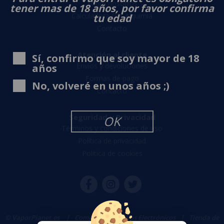
Sobre nosotros
tener mas de 18 años, por favor confirma
Calculadora DIY Alquimia
tu edad
Contacto
Atención al cliente
Sí, confirmo que soy mayor de 18
Envíos y devoluciones
años
Formas de pago
No, volveré en unos años ;)
Contacto
Seguridad y Privacidad
OK
Términos y condiciones de uso
Política de privacidad
Política de cookies
© VaporPlanet.es
|
Comprar Cigarrillos Electrónicos
|
Tienda de