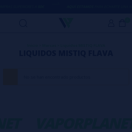
PRAS SUPERIORES A
50€
AQUÍ ESTAMOS
PARA ECHARTE UNA M
0
Inicio
>
Marcas
>
Liquidos MISTIQ FLAVA
LIQUIDOS MISTIQ FLAVA
No se han encontrado productos
ET
VAPORPLANE