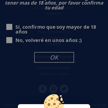
Sobre nosotros
tener mas de 18 años, por favor confirma
tu edad
Calculadora DIY Alquimia
Contacto
Sí, confirmo que soy mayor de 18
Atención al cliente
años
Envíos y devoluciones
Formas de pago
No, volveré en unos años ;)
Contacto
OK
Seguridad y Privacidad
Términos y condiciones de uso
Política de privacidad
Política de cookies
© VaporPlanet.es
|
Comprar Cigarrillos Electrónicos
|
Tienda de