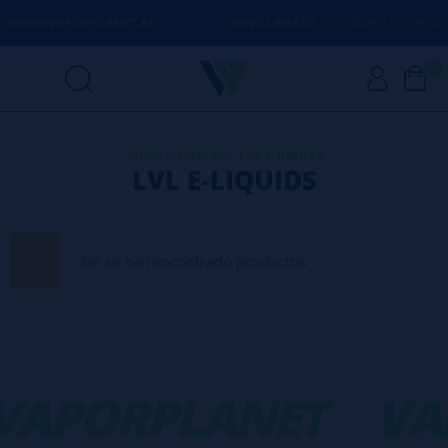
 / INFO@VAPORPLANET.ES
ENVÍO GRATIS
EN COMPRAS SUPERIOR
0
Inicio
>
Marcas
>
LVL e-liquids
LVL E-LIQUIDS
No se han encontrado productos
VAPORPLANET
VA