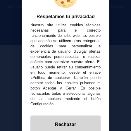
Cigarrillos Electrónicos
Yopi Online SL CIF: B90451832
|
Centro Comercial Las Torres -
Local 26 - 41400 Écija (Sevilla) - 674 656 090
Respetamos tu privacidad
Nuestro site utiliza cookies técnicas
necesarias para el correcto
funcionamiento del sitio web. Es posible
que además se utilicen otras categorías
de cookies para personalizar la
experiencia de usuario, divulgar ofertas
comerciales personalizadas o realizar
análisis para optimizar nuestra oferta. El
usuario puede retirar su consentimiento
en todo momento, desde el enlace
«Política de cookies». También puede
aceptar todas las cookies pulsando el
botón Aceptar y Cerrar. Es posible
rechazarlas todas o seleccionar algunas
de las cookies mediante el botón
Configuración.
Rechazar