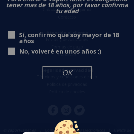
Sobre nosotros
tener mas de 18 años, por favor confirma
Calculadora DIY Alquimia
tu edad
Contacto
Atención al cliente
Sí, confirmo que soy mayor de 18
Envíos y devoluciones
años
Formas de pago
No, volveré en unos años ;)
Contacto
Seguridad y Privacidad
OK
Términos y condiciones de uso
Política de privacidad
Política de cookies
© VaporPlanet.es
|
Comprar Cigarrillos Electrónicos
|
Tienda de