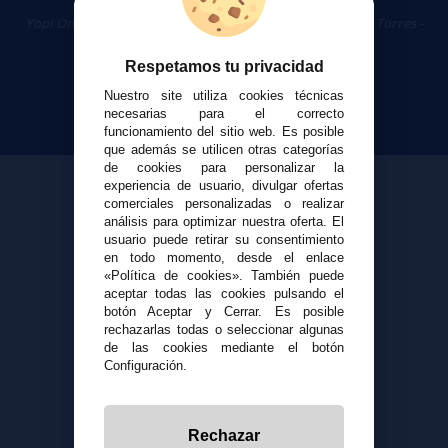
Cigarrillos Electrónicos
Yopi Online SL CIF: B90451832
|
Centro Comercial Las Torres -
Local 26 - 41400 Écija (Sevilla) - 674 656 090
Respetamos tu privacidad
Nuestro site utiliza cookies técnicas
necesarias para el correcto
funcionamiento del sitio web. Es posible
que además se utilicen otras categorías
de cookies para personalizar la
experiencia de usuario, divulgar ofertas
comerciales personalizadas o realizar
análisis para optimizar nuestra oferta. El
usuario puede retirar su consentimiento
en todo momento, desde el enlace
«Política de cookies». También puede
aceptar todas las cookies pulsando el
botón Aceptar y Cerrar. Es posible
rechazarlas todas o seleccionar algunas
de las cookies mediante el botón
Configuración.
Rechazar