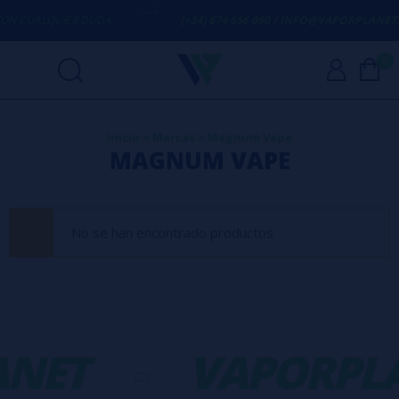
N CUALQUIER DUDA
(+34) 674 656 090 / INFO@VAPORPLANET.E
0
Inicio
>
Marcas
>
Magnum Vape
MAGNUM VAPE
No se han encontrado productos
NET
-
VAPORPL