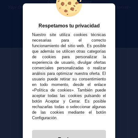
Cigarrillos Electrónicos
Yopi Online SL CIF: B90451832
|
Centro Comercial Las Torres -
Local 26 - 41400 Écija (Sevilla) - 674 656 090
Respetamos tu privacidad
Nuestro site utiliza cookies técnicas
necesarias para el correcto
funcionamiento del sitio web. Es posible
que además se utilicen otras categorías
de cookies para personalizar la
experiencia de usuario, divulgar ofertas
comerciales personalizadas o realizar
análisis para optimizar nuestra oferta. El
usuario puede retirar su consentimiento
en todo momento, desde el enlace
«Política de cookies». También puede
aceptar todas las cookies pulsando el
botón Aceptar y Cerrar. Es posible
rechazarlas todas o seleccionar algunas
de las cookies mediante el botón
Configuración.