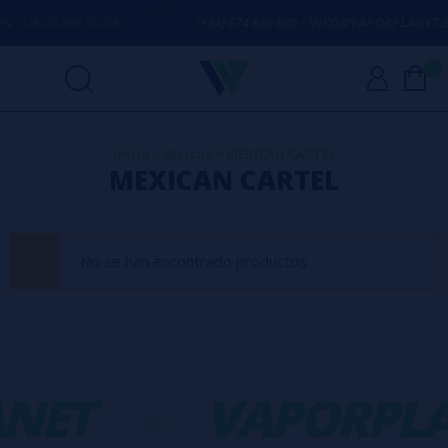
 CUALQUIER DUDA
(+34) 674 656 090 / INFO@VAPORPLANET.ES
0
Inicio
>
Marcas
>
MEXICAN CARTEL
MEXICAN CARTEL
No se han encontrado productos
NET
-
VAPORPLA