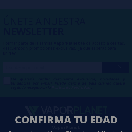
ÚNETE A NUESTRA
NEWSLETTER
Formar parte de la familia
VaporPlanet
te da acceso a ofertas,
descuentos y promociones exclusivas, ¿a qué esperas para
unirte?
Me gustaría recibir descuentos exclusivos, novedades y
tendencias por e-mail. Puedo darme de baja cuando quiera
según lo recogido en la
Política de Publicidad
.
CONFIRMA TU EDAD
VaporPlanet