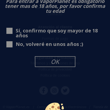
Para entrar a VaporPlanet es obligatorio
Sobre nosotros
tener mas de 18 años, por favor confirma
Calculadora DIY Alquimia
tu edad
Contacto
Atención al cliente
Sí, confirmo que soy mayor de 18
Envíos y devoluciones
años
Formas de pago
No, volveré en unos años ;)
Contacto
Seguridad y Privacidad
OK
Términos y condiciones de uso
Política de privacidad
Política de cookies
© VaporPlanet.es
|
Comprar Cigarrillos Electrónicos
|
Tienda de