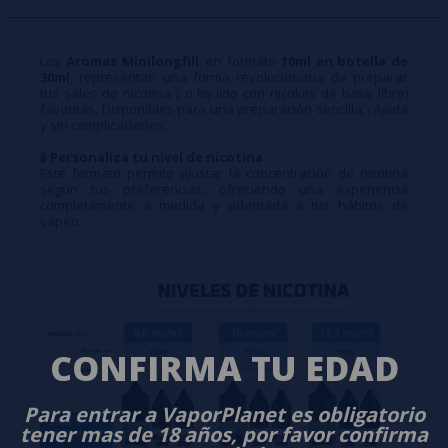
Los
Aromas Minilongfill
, en formato
10ml en botella de
30ml
, representan una forma revolucionaria de preparar
tus sales de nicotina ( o liquido con nicokits de base libre)
favoritas. Disponibles para una preparación sencilla, rápida
y sin complicaciones.
🧪
Personaliza tu nivel de nicotina
Este formato permite ajustar la concentración de nicotina
según tus preferencias, ofreciendo una experiencia
completamente a medida y adaptada a tus hábitos de
vapeo.
CONFIRMA TU EDAD
Para entrar a VaporPlanet es obligatorio
tener mas de 18 años, por favor confirma