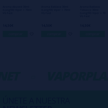
interesa!
Aroma Abused 30ml
Aroma Baklava 30ml
Aroma Baklava
(Longfill) Viper + 70ml
(Longfill) Viper + 70ml
Tobacco 30ml
VG Fast
VG Fast
(Longfill) Viper + 70m
VG Fast
14,50€
14,50€
14,50€
comprar
comprar
comprar
ET
-
VAPORPLA
ÚNETE A NUESTRA