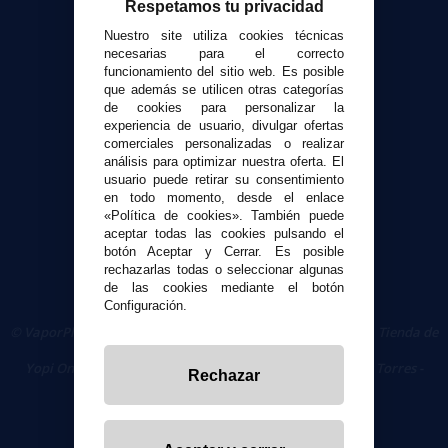
Atención al cliente
Respetamos tu privacidad
Envíos y devoluciones
Nuestro site utiliza cookies técnicas
Formas de pago
necesarias para el correcto
funcionamiento del sitio web. Es posible
Contacto
que además se utilicen otras categorías
de cookies para personalizar la
experiencia de usuario, divulgar ofertas
Seguridad y Privacidad
comerciales personalizadas o realizar
Términos y condiciones de uso
análisis para optimizar nuestra oferta. El
Política de privacidad
usuario puede retirar su consentimiento
en todo momento, desde el enlace
Política de cookies
«Política de cookies». También puede
aceptar todas las cookies pulsando el
botón Aceptar y Cerrar. Es posible
rechazarlas todas o seleccionar algunas
de las cookies mediante el botón
Configuración.
© VaporPlanet.es
|
Comprar Cigarrillos Electrónicos
|
Tienda de
Cigarrillos Electrónicos
Yopi Online SL CIF: B90451832
|
Centro Comercial Las Torres -
Rechazar
Local 26 - 41400 Écija (Sevilla) - 674 656 090