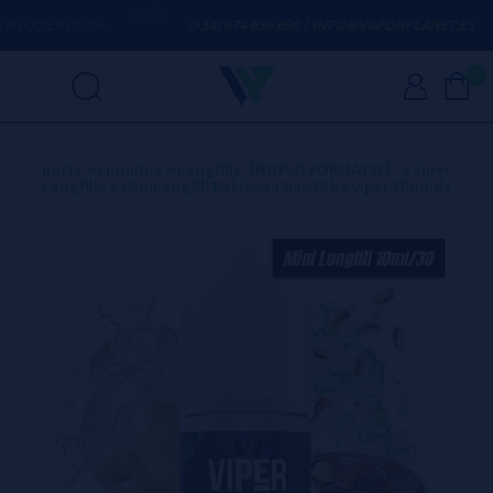
QUIER DUDA
(+34) 674 656 090 / INFO@VAPORPLANET.ES
0
Inicio
>
Líquidos
>
Longfills【NUEVO FORMATO】
>
Viper
Longfills
>
MiniLongfill Baklava 10ml/30 by Viper Eliquids