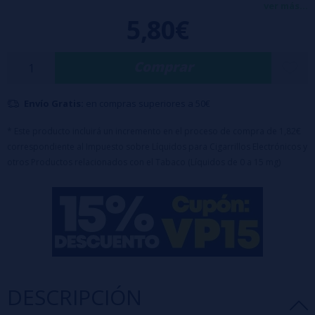
capas de milhojas crujientes rellenas de una suave crema de
ver más...
5,80€
avellanas 🌰, decoradas con pistacho fresco y cacahuete tostado 🥜✨,
y coronadas con un delicado baño de chocolate blanco 🍫🤍.
Comprar
Características:
- Botella de 30ml con 10ml de aroma (100% PG)
Envío Gratis:
en compras superiores a 50€
- Tapón a prueba de niños
* Este producto incluirá un incremento en el proceso de compra de 1,82€
correspondiente al Impuesto sobre Líquidos para Cigarrillos Electrónicos y
Advertencia: Este producto es un aroma y debe diluirse.
otros Productos relacionados con el Tabaco (Líquidos de 0 a 15 mg)
Para completar con 20ml de
Nicsalts
o
Nicokits
(2 botes) o
VG
DESCRIPCIÓN