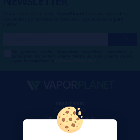
NEWSLETTER
Formar parte de la familia
VaporPlanet
te da acceso a ofertas,
descuentos y promociones exclusivas, ¿a qué esperas para
unirte?
Me gustaría recibir descuentos exclusivos, novedades y
tendencias por e-mail. Puedo darme de baja cuando quiera
según lo recogido en la
Política de Publicidad
.
VaporPlanet
Sobre nosotros
Calculadora DIY Alquimia
Contacto