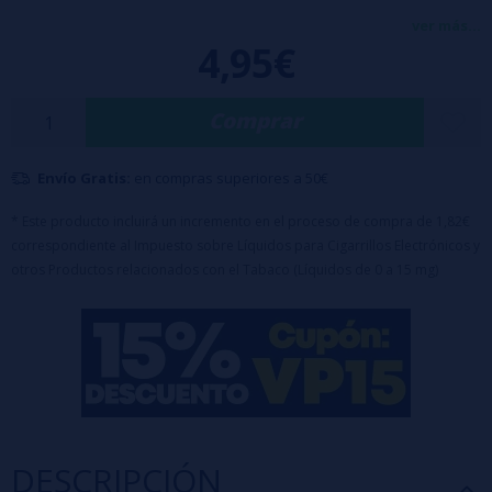
la fresa, se fusiona delicadamente con notas dulces de algodón de
ver más...
4,95€
azúcar, mientras un sutil sirope de grosella y toques de esencias
exóticas completan este perfil único. Un aroma que evoca placer,
Comprar
dulzura y frescura en cada calada, digno del nombre de la diosa que
lo inspira.
Envío Gratis:
en compras superiores a 50€
Características:
- Botella de 30ml con 10ml de aroma (100% PG)
* Este producto incluirá un incremento en el proceso de compra de 1,82€
correspondiente al Impuesto sobre Líquidos para Cigarrillos Electrónicos y
- Tapón a prueba de niños
otros Productos relacionados con el Tabaco (Líquidos de 0 a 15 mg)
Advertencia: Este producto es un aroma y debe diluirse.
Para completar con 20ml de
Nicsalts
o
Nicokits
(2 botes) o
VG
DESCRIPCIÓN