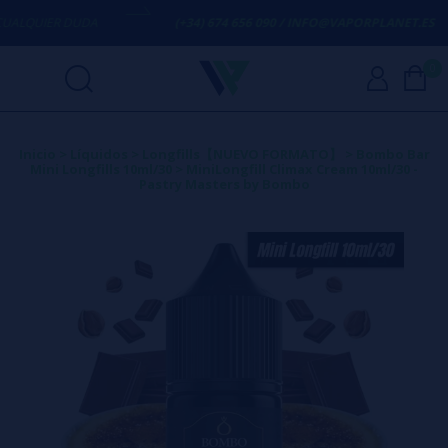
QUIER DUDA
(+34) 674 656 090 / INFO@VAPORPLANET.ES
0
Inicio
>
Líquidos
>
Longfills【NUEVO FORMATO】
>
Bombo Bar
Mini Longfills 10ml/30
>
MiniLongfill Climax Cream 10ml/30 -
Pastry Masters by Bombo