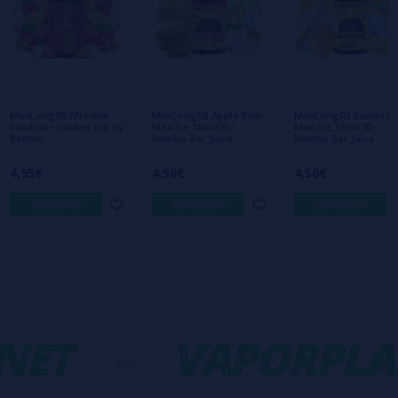
Escribe tu opinión sobre este producto
Aún no hay comentarios, ¿quieres ser el
primero en dejar uno? ¡Tu opinión nos
interesa!
MiniLongfill Afrodita
MiniLongfill Apple Pear
MiniLongfill Banana
10ml/30 - Golden Era by
Max Ice 10ml/30 -
Max Ice 10ml/30 -
Bombo
Bombo Bar Juice
Bombo Bar Juice
4,95€
4,50€
4,50€
comprar
comprar
comprar
ET
-
VAPORPLA