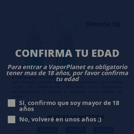
CONFIRMA TU EDAD
Para entrar a VaporPlanet es obligatorio
tener mas de 18 años, por favor confirma
🧪
Personaliza tu nivel de nicotina
tu edad
Este formato permite ajustar la concentración de nicotina
según tus preferencias, ofreciendo una experiencia
completamente a medida y adaptada a tus hábitos de
vapeo.
Sí, confirmo que soy mayor de 18
años
No, volveré en unos años ;)