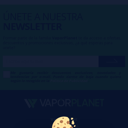
ÚNETE A NUESTRA
NEWSLETTER
Formar parte de la familia
VaporPlanet
te da acceso a ofertas,
descuentos y promociones exclusivas, ¿a qué esperas para
unirte?
Me gustaría recibir descuentos exclusivos, novedades y
tendencias por e-mail. Puedo darme de baja cuando quiera
según lo recogido en la
Política de Publicidad
.
VaporPlanet
Sobre nosotros