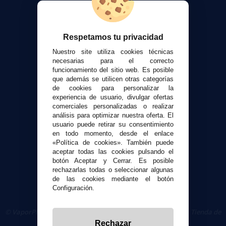
Calculadora DIY Alquimia
Contacto
Respetamos tu privacidad
Atención al cliente
Nuestro site utiliza cookies técnicas
Envíos y devoluciones
necesarias para el correcto
funcionamiento del sitio web. Es posible
Formas de pago
que además se utilicen otras categorías
Contacto
de cookies para personalizar la
experiencia de usuario, divulgar ofertas
comerciales personalizadas o realizar
Seguridad y Privacidad
análisis para optimizar nuestra oferta. El
Términos y condiciones de uso
usuario puede retirar su consentimiento
en todo momento, desde el enlace
Política de privacidad
«Política de cookies». También puede
Política de cookies
aceptar todas las cookies pulsando el
botón Aceptar y Cerrar. Es posible
rechazarlas todas o seleccionar algunas
de las cookies mediante el botón
Configuración.
© VaporPlanet.es
|
Comprar Cigarrillos Electrónicos
|
Tienda de
Cigarrillos Electrónicos
Rechazar