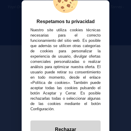
Cigarrillos Electrónicos
Yopi Online SL CIF: B90451832
|
Centro Comercial Las Torres -
Local 26 - 41400 Écija (Sevilla) - 674 656 090
Respetamos tu privacidad
Nuestro site utiliza cookies técnicas
necesarias para el correcto
funcionamiento del sitio web. Es posible
que además se utilicen otras categorías
de cookies para personalizar la
experiencia de usuario, divulgar ofertas
comerciales personalizadas o realizar
análisis para optimizar nuestra oferta. El
usuario puede retirar su consentimiento
en todo momento, desde el enlace
«Política de cookies». También puede
aceptar todas las cookies pulsando el
botón Aceptar y Cerrar. Es posible
rechazarlas todas o seleccionar algunas
de las cookies mediante el botón
Configuración.
Rechazar