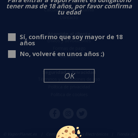
Sobre nosotros
tener mas de 18 años, por favor confirma
Calculadora DIY Alquimia
tu edad
Contacto
Atención al cliente
Sí, confirmo que soy mayor de 18
Envíos y devoluciones
años
Formas de pago
No, volveré en unos años ;)
Contacto
Seguridad y Privacidad
OK
Términos y condiciones de uso
Política de privacidad
Política de cookies
© VaporPlanet.es
|
Comprar Cigarrillos Electrónicos
|
Tienda de