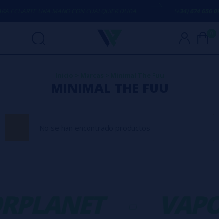
A ECHARTE UNA MANO CON CUALQUIER DUDA
(+34) 674 656 0
0
Inicio
>
Marcas
>
Minimal The Fuu
MINIMAL THE FUU
No se han encontrado productos
RPLANET
-
VAPO