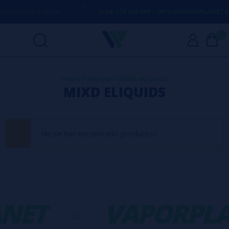
 CUALQUIER DUDA
(+34) 674 656 090 / INFO@VAPORPLANET.ES
0
Inicio
>
Marcas
>
MIXD eLiquids
MIXD ELIQUIDS
No se han encontrado productos
NET
-
VAPORPLA