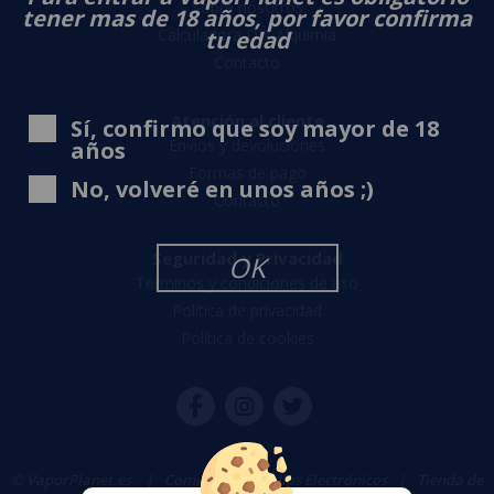
Sobre nosotros
tener mas de 18 años, por favor confirma
Calculadora DIY Alquimia
tu edad
Contacto
Atención al cliente
Sí, confirmo que soy mayor de 18
Envíos y devoluciones
años
Formas de pago
No, volveré en unos años ;)
Contacto
Seguridad y Privacidad
OK
Términos y condiciones de uso
Política de privacidad
Política de cookies
© VaporPlanet.es
|
Comprar Cigarrillos Electrónicos
|
Tienda de