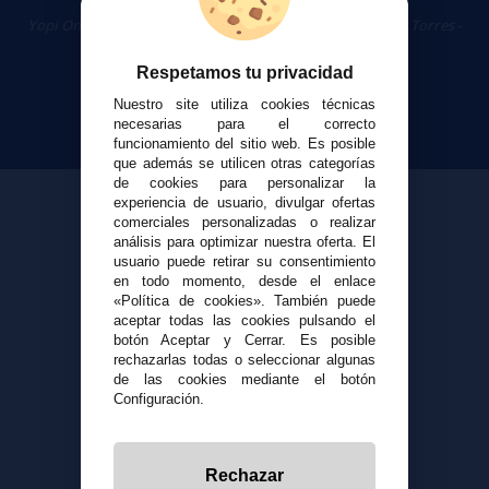
Cigarrillos Electrónicos
Yopi Online SL CIF: B90451832
|
Centro Comercial Las Torres -
Local 26 - 41400 Écija (Sevilla) - 674 656 090
Respetamos tu privacidad
Nuestro site utiliza cookies técnicas
necesarias para el correcto
funcionamiento del sitio web. Es posible
que además se utilicen otras categorías
de cookies para personalizar la
experiencia de usuario, divulgar ofertas
comerciales personalizadas o realizar
análisis para optimizar nuestra oferta. El
usuario puede retirar su consentimiento
en todo momento, desde el enlace
«Política de cookies». También puede
aceptar todas las cookies pulsando el
botón Aceptar y Cerrar. Es posible
rechazarlas todas o seleccionar algunas
de las cookies mediante el botón
Configuración.
Rechazar