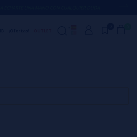
CHARTE UNA MANO CON CUALQUIER DUDA
0
0
ND
¡Ofertas!
OUTLET