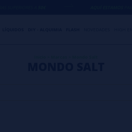
SUPERIORES A
50€
AQUÍ ESTAMOS
PARA E
LÍQUIDOS
DIY - ALQUIMIA
FLASH
NOVEDADES
HIGH E
Inicio
>
Marcas
>
Mondo Salt
MONDO SALT