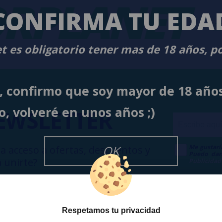
RPLANET
-
CONFIRMA TU EDA
t es obligatorio tener mas de 18 años, p
í, confirmo que soy mayor de 18 año
o, volveré en unos años ;)
EWSLETTER
Me gustarí
OK
a acceso a ofertas, descuentos y
Puedo dar
 unirte?
Publicidad
Respetamos tu privacidad