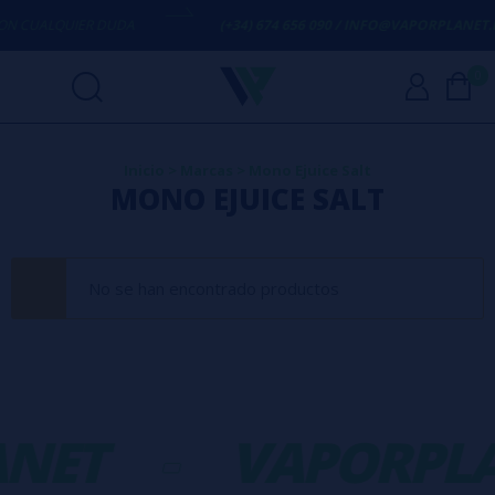
N CUALQUIER DUDA
(+34) 674 656 090 / INFO@VAPORPLANET.E
0
Inicio
>
Marcas
>
Mono Ejuice Salt
MONO EJUICE SALT
No se han encontrado productos
NET
-
VAPORPLA