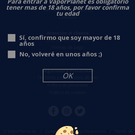
Para entrar a VaporPlanet es obligatorio
Sobre nosotros
tener mas de 18 años, por favor confirma
Calculadora DIY Alquimia
tu edad
Contacto
Atención al cliente
Sí, confirmo que soy mayor de 18
Envíos y devoluciones
años
Formas de pago
No, volveré en unos años ;)
Contacto
Seguridad y Privacidad
OK
Términos y condiciones de uso
Política de privacidad
Política de cookies
© VaporPlanet.es
|
Comprar Cigarrillos Electrónicos
|
Tienda de