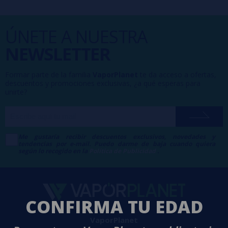
ÚNETE A NUESTRA
NEWSLETTER
Formar parte de la familia
VaporPlanet
te da acceso a ofertas,
descuentos y promociones exclusivas, ¿a qué esperas para
unirte?
Me gustaría recibir descuentos exclusivos, novedades y
tendencias por e-mail. Puedo darme de baja cuando quiera
según lo recogido en la
Política de Publicidad
.
CONFIRMA TU EDAD
VaporPlanet