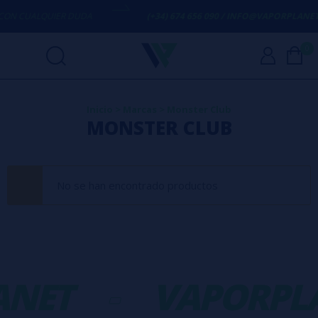
ON CUALQUIER DUDA
(+34) 674 656 090 / INFO@VAPORPLANET.
0
Inicio
>
Marcas
>
Monster Club
MONSTER CLUB
No se han encontrado productos
ANET
-
VAPORPL