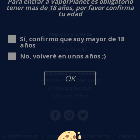
Para entrar a VaporPlanet es obligatorio
Sobre nosotros
tener mas de 18 años, por favor confirma
Calculadora DIY Alquimia
tu edad
Contacto
Atención al cliente
Sí, confirmo que soy mayor de 18
Envíos y devoluciones
años
Formas de pago
No, volveré en unos años ;)
Contacto
Seguridad y Privacidad
OK
Términos y condiciones de uso
Política de privacidad
Política de cookies
© VaporPlanet.es
|
Comprar Cigarrillos Electrónicos
|
Tienda de