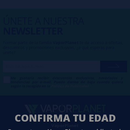
ÚNETE A NUESTRA
NEWSLETTER
Formar parte de la familia
VaporPlanet
te da acceso a ofertas,
descuentos y promociones exclusivas, ¿a qué esperas para
unirte?
Me gustaría recibir descuentos exclusivos, novedades y
tendencias por e-mail. Puedo darme de baja cuando quiera
según lo recogido en la
Política de Publicidad
.
CONFIRMA TU EDAD
VaporPlanet