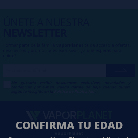
ÚNETE A NUESTRA
NEWSLETTER
Formar parte de la familia
VaporPlanet
te da acceso a ofertas,
descuentos y promociones exclusivas, ¿a qué esperas para
unirte?
Me gustaría recibir descuentos exclusivos, novedades y
tendencias por e-mail. Puedo darme de baja cuando quiera
según lo recogido en la
Política de Publicidad
.
CONFIRMA TU EDAD
VaporPlanet