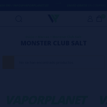
 656 090 / INFO@VAPORPLANET.ES
ENVÍO GRATIS
EN COMPRAS S
0
Inicio
>
Marcas
>
Monster Club Salt
MONSTER CLUB SALT
No se han encontrado productos
VAPORPLANET
V