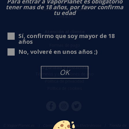
Para entrar a VaporPlanet es obligatorio
Sobre nosotros
tener mas de 18 años, por favor confirma
Calculadora DIY Alquimia
tu edad
Contacto
Atención al cliente
Sí, confirmo que soy mayor de 18
Envíos y devoluciones
años
Formas de pago
No, volveré en unos años ;)
Contacto
Seguridad y Privacidad
OK
Términos y condiciones de uso
Política de privacidad
Política de cookies
© VaporPlanet.es
|
Comprar Cigarrillos Electrónicos
|
Tienda de