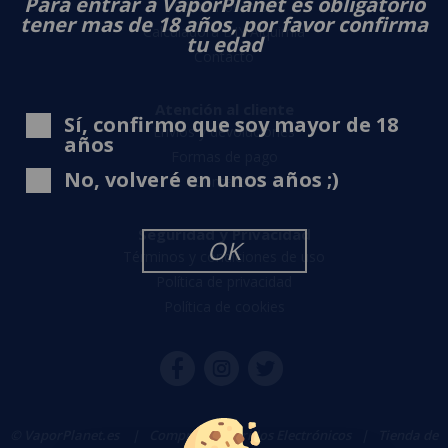
Para entrar a VaporPlanet es obligatorio
Sobre nosotros
tener mas de 18 años, por favor confirma
Calculadora DIY Alquimia
tu edad
Contacto
Atención al cliente
Sí, confirmo que soy mayor de 18
Envíos y devoluciones
años
Formas de pago
No, volveré en unos años ;)
Contacto
Seguridad y Privacidad
OK
Términos y condiciones de uso
Política de privacidad
Política de cookies
© VaporPlanet.es
|
Comprar Cigarrillos Electrónicos
|
Tienda de