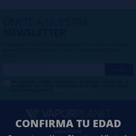
ÚNETE A NUESTRA
NEWSLETTER
Formar parte de la familia
VaporPlanet
te da acceso a ofertas,
descuentos y promociones exclusivas, ¿a qué esperas para
unirte?
Me gustaría recibir descuentos exclusivos, novedades y
tendencias por e-mail. Puedo darme de baja cuando quiera
según lo recogido en la
Política de Publicidad
.
CONFIRMA TU EDAD
VaporPlanet