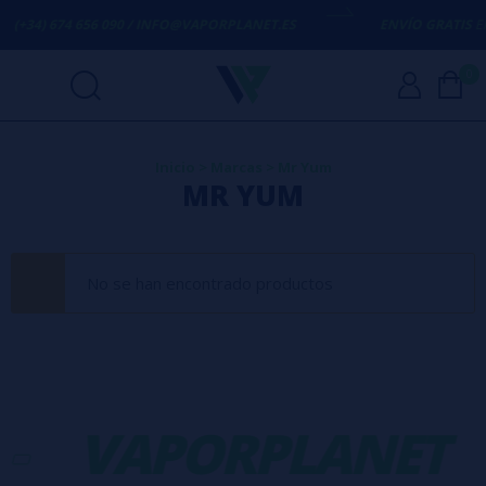
(+34) 674 656 090 / INFO@VAPORPLANET.ES
ENVÍO GRATIS
EN 
0
Inicio
>
Marcas
>
Mr Yum
MR YUM
No se han encontrado productos
-
VAPORPLANET