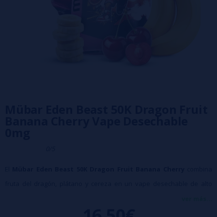
Mübar Eden Beast 50K Dragon Fruit
Banana Cherry Vape Desechable
0mg
0/5
El
Mübar Eden Beast 50K Dragon Fruit Banana Cherry
combina
fruta del dragón, plátano y cereza en un vape desechable de alto
rendimiento con perfil exótico y equilibrado. Con hasta 50.000 caladas,
ver más...
16,50€
batería recargable de 800mAh, depósito de 18ml y potencia ajustable,