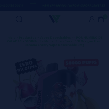
QUIER DUDA
(+34) 674 656 090 / INFO@VAPORPLANET.ES
0
Inicio
>
Productos
>
Vapes Desechables
>
- POR NUMERO DE
CALADAS
>
50000 Puff
>
Mübar Eden Beast 50K Dragon Fruit
Banana Cherry Vape Desechable 0mg