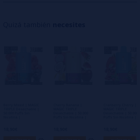
5 estrellas
0%
4 estrellas
0%
Quizá también
necesites
3 estrellas
0%
2 estrellas
0%
1 estrellas
0%
0/5
Sé el primero en dejar tu opinión
Escribe tu opinión sobre este producto
Aún no hay comentarios, ¿quieres ser el
primero en dejar uno? ¡Tu opinión nos
interesa!
Berry Mixed | MAGIC
Cherry Banana |
Cranberry Cherry |
TRIPLE Desechable |
MAGIC TRIPLE
MAGIC TRIPLE
50.000 Puffs Sin
Desechable | 50.000
Desechable | 50.000
Nicotina |
Puffs Sin Nicotina |
Puffs Sin Nicotina |
18,90€
18,90€
18,90€
avísame
avísame
avísame