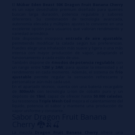
El
Mübar Eden Beast 50K Dragon Fruit Banana Cherry
es un vape desechable premium diseñado para quienes
buscan larga duración, potencia regulable y sabores
diferentes. Su combinación de tecnología avanzada,
autonomía elevada y múltiples ajustes lo convierte en una
excelente opción para usuarios que valoran rendimiento y
variedad aromática.
Este dispositivo incorpora
entrada de aire ajustable
,
permitiendo modificar la calada según tus preferencias.
Puedes elegir una inhalación más suave y ligera o una más
intensa con mayor producción de vapor, adaptando el
funcionamiento a cada estilo de uso.
También dispone de
4 modos de potencia regulable
, con
un rango entre
12W y 24W
, para ajustar la intensidad y el
rendimiento en cada momento. Además, el sistema de
frío
ajustable
permite regular la sensación refrescante y
personalizar aún más cada uso.
En el apartado técnico, cuenta con una batería recargable
de
800mAh
con tecnología Li-Ion de cobalto puro y un
depósito de
18ml
, capaz de ofrecer hasta
50.000 caladas
.
Su resistencia
Triple Mesh Coil
mejora el calentamiento del
líquido, potencia el sabor y mantiene una producción de
vapor uniforme y constante.
Sabor Dragon Fruit Banana
Cherry 🐉🍌🍒
La mezcla
Dragon Fruit Banana Cherry
ofrece una