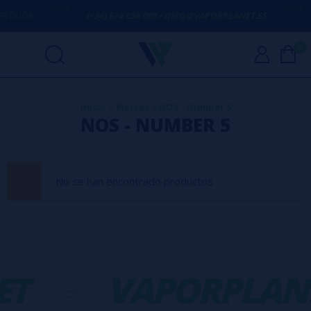
R DUDA
(+34) 674 656 090 / INFO@VAPORPLANET.ES
0
Inicio
>
Marcas
>
NOS - Number 5
NOS - NUMBER 5
No se han encontrado productos
ET
-
VAPORPLAN