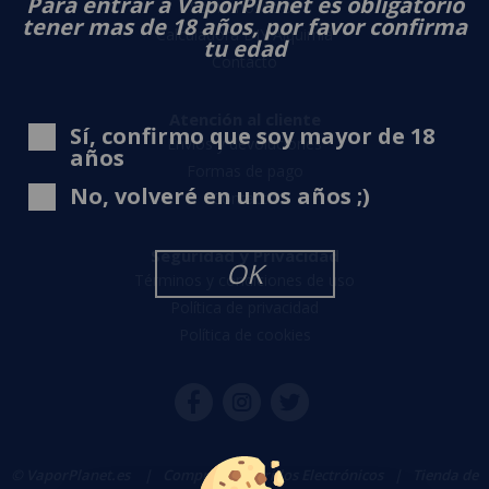
Para entrar a VaporPlanet es obligatorio
Sobre nosotros
tener mas de 18 años, por favor confirma
Calculadora DIY Alquimia
tu edad
Contacto
Atención al cliente
Sí, confirmo que soy mayor de 18
Envíos y devoluciones
años
Formas de pago
No, volveré en unos años ;)
Contacto
Seguridad y Privacidad
OK
Términos y condiciones de uso
Política de privacidad
Política de cookies
© VaporPlanet.es
|
Comprar Cigarrillos Electrónicos
|
Tienda de