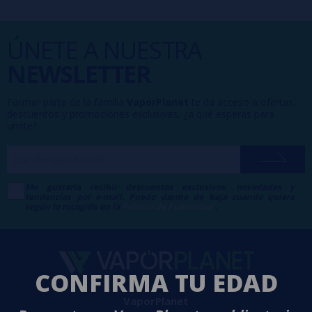
ÚNETE A NUESTRA
NEWSLETTER
Formar parte de la familia
VaporPlanet
te da acceso a ofertas,
descuentos y promociones exclusivas, ¿a qué esperas para
unirte?
Me gustaría recibir descuentos exclusivos, novedades y
tendencias por e-mail. Puedo darme de baja cuando quiera
según lo recogido en la
Política de Publicidad
.
CONFIRMA TU EDAD
VaporPlanet