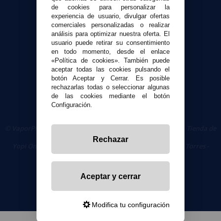
Contacto
de cookies para personalizar la
experiencia de usuario, divulgar ofertas
comerciales personalizadas o realizar
Seguridad y Privacidad
análisis para optimizar nuestra oferta. El
Términos y condiciones de uso
usuario puede retirar su consentimiento
en todo momento, desde el enlace
Política de privacidad
«Política de cookies». También puede
Política de cookies
aceptar todas las cookies pulsando el
botón Aceptar y Cerrar. Es posible
rechazarlas todas o seleccionar algunas
de las cookies mediante el botón
Configuración.
© VaporPlanet.es
|
Comprar Cigarrillos Electrónicos
|
Tienda de
Cigarrillos Electrónicos
Rechazar
Yopi Online SL CIF: B90451832
|
Centro Comercial Las Torres -
Local 26 - 41400 Écija (Sevilla) - 674 656 090
Aceptar y cerrar
Modifica tu configuración