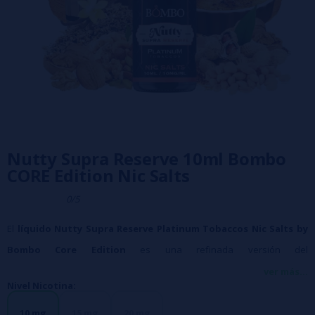
Nutty Supra Reserve 10ml Bombo
CORE Edition Nic Salts
0/5
El
líquido Nutty Supra Reserve Platinum Tobaccos Nic Salts by
Bombo Core Edition
es una refinada versión del
galardonado
Supra Reserve
(
Mejor Tabaquil en Vapexpo 2022
),
ver más...
Nivel Nicotina:
reconocido por su equilibrado sabor a
tabaco dulce con notas
acarameladas y tostadas
10 mg
15 mg
20 mg
.