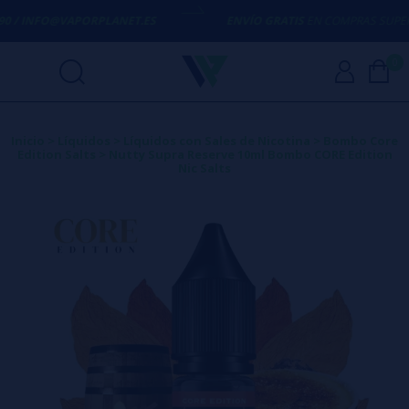
0 / INFO@VAPORPLANET.ES
ENVÍO GRATIS
EN COMPRAS SUPERIO
0
Inicio
>
Líquidos
>
Líquidos con Sales de Nicotina
>
Bombo Core
Edition Salts
>
Nutty Supra Reserve 10ml Bombo CORE Edition
Nic Salts