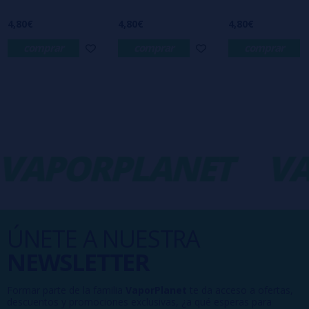
4,80€
4,80€
4,80€
comprar
comprar
comprar
VAPORPLANET
VA
ÚNETE A NUESTRA
NEWSLETTER
Formar parte de la familia
VaporPlanet
te da acceso a ofertas,
descuentos y promociones exclusivas, ¿a qué esperas para