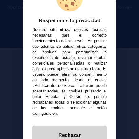
Cigarrillos Electrónicos
Yopi Online SL CIF: B90451832
|
Centro Comercial Las Torres -
Local 26 - 41400 Écija (Sevilla) - 674 656 090
Respetamos tu privacidad
Nuestro site utiliza cookies técnicas
necesarias para el correcto
funcionamiento del sitio web. Es posible
que además se utilicen otras categorías
de cookies para personalizar la
experiencia de usuario, divulgar ofertas
comerciales personalizadas o realizar
análisis para optimizar nuestra oferta. El
usuario puede retirar su consentimiento
en todo momento, desde el enlace
«Política de cookies». También puede
aceptar todas las cookies pulsando el
botón Aceptar y Cerrar. Es posible
rechazarlas todas o seleccionar algunas
de las cookies mediante el botón
Configuración.
Rechazar