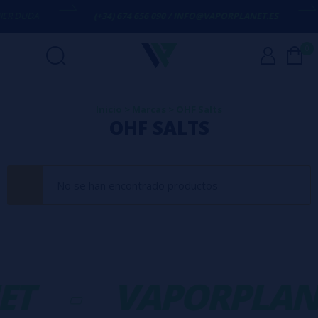
R DUDA
(+34) 674 656 090 / INFO@VAPORPLANET.ES
0
Inicio
>
Marcas
>
OHF Salts
OHF SALTS
No se han encontrado productos
ET
-
VAPORPLAN