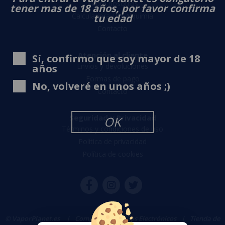
Sobre nosotros
tener mas de 18 años, por favor confirma
Calculadora DIY Alquimia
tu edad
Contacto
Atención al cliente
Sí, confirmo que soy mayor de 18
Envíos y devoluciones
años
Formas de pago
No, volveré en unos años ;)
Contacto
Seguridad y Privacidad
OK
Términos y condiciones de uso
Política de privacidad
Política de cookies
© VaporPlanet.es
|
Comprar Cigarrillos Electrónicos
|
Tienda de