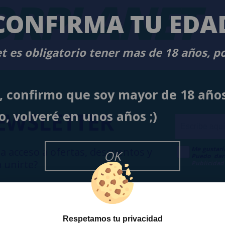
RPLANET
-
CONFIRMA TU EDA
t es obligatorio tener mas de 18 años, p
í, confirmo que soy mayor de 18 año
EWSLETTER
o, volveré en unos años ;)
Me gustarí
a acceso a ofertas, descuentos y
OK
Puedo dar
 unirte?
Publicidad
Respetamos tu privacidad