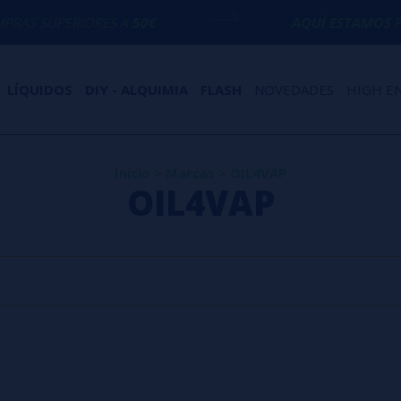
S SUPERIORES A
50€
AQUÍ ESTAMOS
PARA
LÍQUIDOS
DIY - ALQUIMIA
FLASH
NOVEDADES
HIGH E
Inicio
>
Marcas
>
OIL4VAP
OIL4VAP