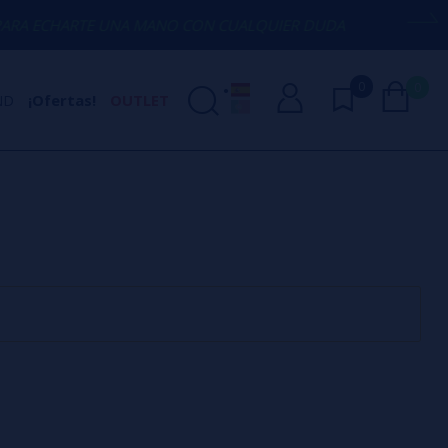
 ECHARTE UNA MANO CON CUALQUIER DUDA
0
0
ND
¡Ofertas!
OUTLET