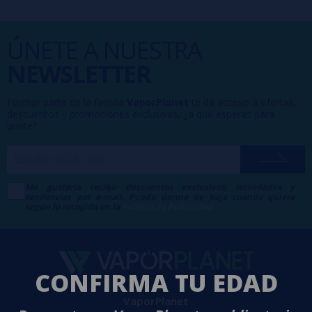
ÚNETE A NUESTRA
NEWSLETTER
Formar parte de la familia
VaporPlanet
te da acceso a ofertas,
descuentos y promociones exclusivas, ¿a qué esperas para
unirte?
Me gustaría recibir descuentos exclusivos, novedades y
tendencias por e-mail. Puedo darme de baja cuando quiera
según lo recogido en la
Política de Publicidad
.
CONFIRMA TU EDAD
VaporPlanet