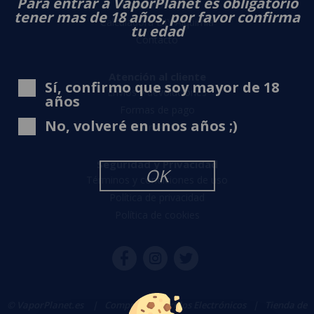
Para entrar a VaporPlanet es obligatorio
Sobre nosotros
tener mas de 18 años, por favor confirma
Calculadora DIY Alquimia
tu edad
Contacto
Atención al cliente
Sí, confirmo que soy mayor de 18
Envíos y devoluciones
años
Formas de pago
No, volveré en unos años ;)
Contacto
Seguridad y Privacidad
OK
Términos y condiciones de uso
Política de privacidad
Política de cookies
© VaporPlanet.es
|
Comprar Cigarrillos Electrónicos
|
Tienda de