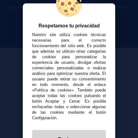
Cigarrillos Electrónicos
Yopi Online SL CIF: B90451832
|
Centro Comercial Las Torres -
Local 26 - 41400 Écija (Sevilla) - 674 656 090
Respetamos tu privacidad
Nuestro site utiliza cookies técnicas
necesarias para el correcto
funcionamiento del sitio web. Es posible
que además se utilicen otras categorías
de cookies para personalizar la
experiencia de usuario, divulgar ofertas
comerciales personalizadas o realizar
análisis para optimizar nuestra oferta. El
usuario puede retirar su consentimiento
en todo momento, desde el enlace
«Política de cookies». También puede
aceptar todas las cookies pulsando el
botón Aceptar y Cerrar. Es posible
rechazarlas todas o seleccionar algunas
de las cookies mediante el botón
Configuración.