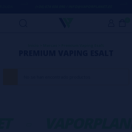
 DUDA
(+34) 674 656 090 / INFO@VAPORPLANET.ES
0
Inicio
>
Marcas
>
Premium Vaping Esalt
PREMIUM VAPING ESALT
No se han encontrado productos
T
-
VAPORPLAN