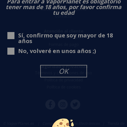
Para entrar a VaporPlanet es obligatorio
Sobre nosotros
tener mas de 18 años, por favor confirma
Calculadora DIY Alquimia
tu edad
Contacto
Atención al cliente
Sí, confirmo que soy mayor de 18
Envíos y devoluciones
años
Formas de pago
No, volveré en unos años ;)
Contacto
Seguridad y Privacidad
OK
Términos y condiciones de uso
Política de privacidad
Política de cookies
© VaporPlanet.es
|
Comprar Cigarrillos Electrónicos
|
Tienda de