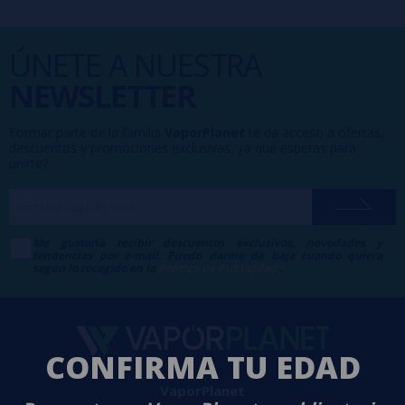
ÚNETE A NUESTRA
NEWSLETTER
Formar parte de la familia
VaporPlanet
te da acceso a ofertas,
descuentos y promociones exclusivas, ¿a qué esperas para
unirte?
Me gustaría recibir descuentos exclusivos, novedades y
tendencias por e-mail. Puedo darme de baja cuando quiera
según lo recogido en la
Política de Publicidad
.
CONFIRMA TU EDAD
VaporPlanet