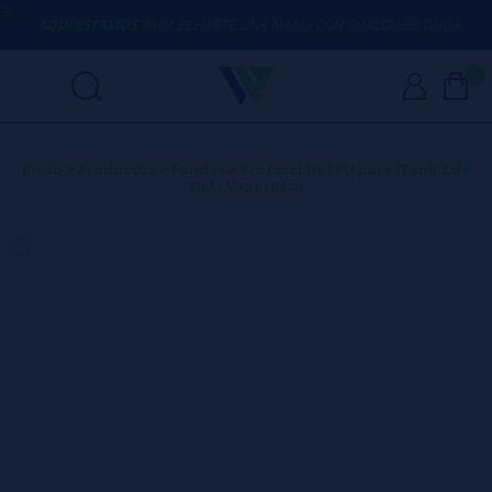
AQUÍ ESTAMOS
PARA ECHARTE UNA MANO CON CUALQUIER DUDA
0
Inicio
>
Productos
>
Fundas
>
Protección TPU para iTank 2 de
8ml - Vaporesso