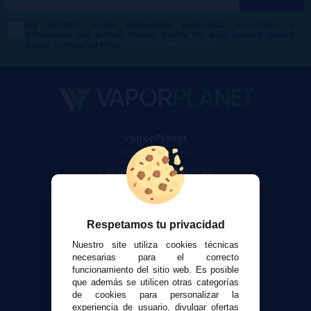
Me gustaría recibir descuentos exclusivos, novedades y
tendencias por e-mail. Puedo darme de baja cuando quiera
según lo recogido en la
Política de Publicidad
.
VaporPlanet
Sobre nosotros
Calculadora DIY Alquimia
Contacto
Atención al cliente
Respetamos tu privacidad
Envíos y devoluciones
Nuestro site utiliza cookies técnicas
Formas de pago
necesarias para el correcto
funcionamiento del sitio web. Es posible
Contacto
que además se utilicen otras categorías
de cookies para personalizar la
experiencia de usuario, divulgar ofertas