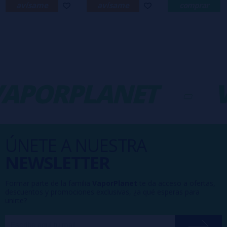
avísame
avísame
comprar
APORPLANET
-
V
ÚNETE A NUESTRA
NEWSLETTER
Formar parte de la familia
VaporPlanet
te da acceso a ofertas,
descuentos y promociones exclusivas, ¿a qué esperas para
unirte?