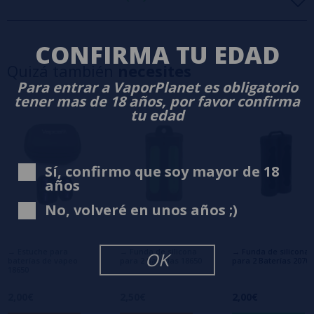
5 estrellas
0%
CONFIRMA TU EDAD
4 estrellas
0%
Quizá también
necesites
3 estrellas
0%
Para entrar a VaporPlanet es obligatorio
2 estrellas
0%
tener mas de 18 años, por favor confirma
1 estrellas
0%
tu edad
0/5
Sé el primero en dejar tu opinión
Sí, confirmo que soy mayor de 18
Escribe tu opinión sobre este producto
años
No, volveré en unos años ;)
Aún no hay comentarios, ¿quieres ser el
primero en dejar uno? ¡Tu opinión nos
interesa!
→ Estuche para
→ Funda de silicona
→ Funda de silicona
OK
baterías de vapeo
para 2 Baterías 18650
para 2 Baterías 20700
18650
2,00€
2,50€
2,00€