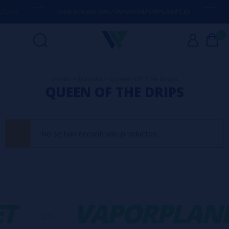
DUDA
(+34) 674 656 090 / INFO@VAPORPLANET.ES
E
0
Inicio
>
Marcas
>
Queen Of The Drips
QUEEN OF THE DRIPS
No se han encontrado productos
T
-
VAPORPLANE