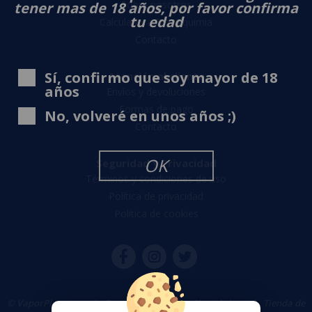
Sobre nosotros
tener mas de 18 años, por favor confirma
tu edad
Calculadora DIY Alquimia
Contacto
Sí, confirmo que soy mayor de 18
Atención al cliente
años
Envíos y devoluciones
Formas de pago
No, volveré en unos años ;)
Contacto
OK
Seguridad y Privacidad
Términos y condiciones de uso
Política de privacidad
Política de cookies
© VaporPlanet.es
|
Comprar Cigarrillos Electrónicos
|
Tienda de