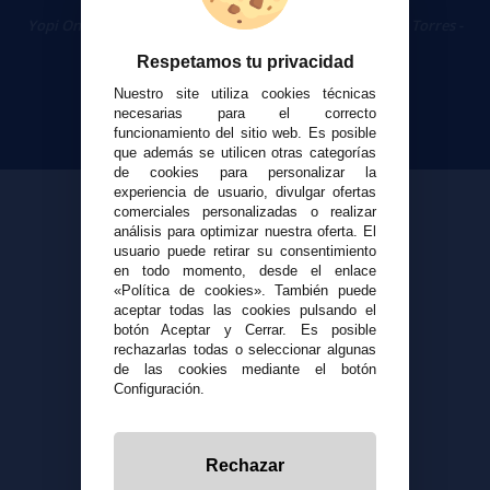
Cigarrillos Electrónicos
Yopi Online SL CIF: B90451832
|
Centro Comercial Las Torres -
Local 26 - 41400 Écija (Sevilla) - 674 656 090
Respetamos tu privacidad
Nuestro site utiliza cookies técnicas
necesarias para el correcto
funcionamiento del sitio web. Es posible
que además se utilicen otras categorías
de cookies para personalizar la
experiencia de usuario, divulgar ofertas
comerciales personalizadas o realizar
análisis para optimizar nuestra oferta. El
usuario puede retirar su consentimiento
en todo momento, desde el enlace
«Política de cookies». También puede
aceptar todas las cookies pulsando el
botón Aceptar y Cerrar. Es posible
rechazarlas todas o seleccionar algunas
de las cookies mediante el botón
Configuración.
Rechazar