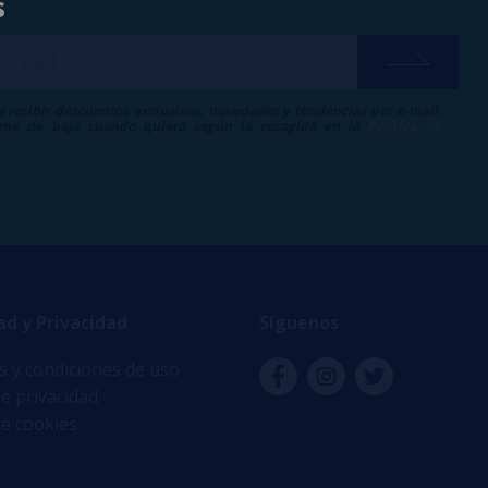
s
a recibir descuentos exclusivos, novedades y tendencias por e-mail.
me de baja cuando quiera según lo recogido en la
Política de
.
ad y Privacidad
Síguenos
 y condiciones de uso
de privacidad
de cookies