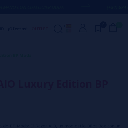
 CUALQUIER DUDA
(+34) 674 656 090 / 
0
0
ND
¡Ofertas!
OUTLET
dition BP Mods
AIO Luxury Edition BP
mo de BP Mods: El Razor AIO, un mod estilo Billet Box con un