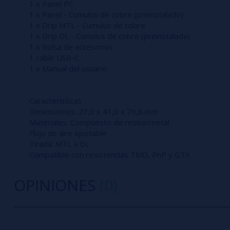
1 x Panel PC
1 x Panel - Cumulus de cobre (preinstalado)
1 x Drip MTL - Cumulus de cobre
1 x Drip DL - Cumulus de cobre (preinstalada)
1 x Bolsa de accesorios
1 cable USB-C
1 x Manual del usuario
Características
Dimensiones: 27,0 x 41,0 x 76,8 mm
Materiales: Compuesto de resina/metal
Flujo de aire ajustable
Tirada: MTL a DL
Compatible con resistencias TMD, PnP y GTX
OPINIONES
(0)
0/5
5 estrella