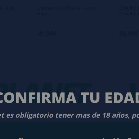
 - LVE
Centaurus G80 AIO - Lost
Cthulhu 
Vape
Cthulhu
41,90€
88,90€
ANET
-
VA
CONFIRMA TU EDA
t es obligatorio tener mas de 18 años, p