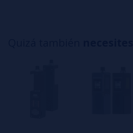
Sé el primero en dejar tu opinión
4 estrella
3 estrella
Escribe tu opinión sobre este producto
2 estrella
1 estrella
Quizá también
necesite
Aún no hay comentarios, ¿quieres ser el primer
interesa!