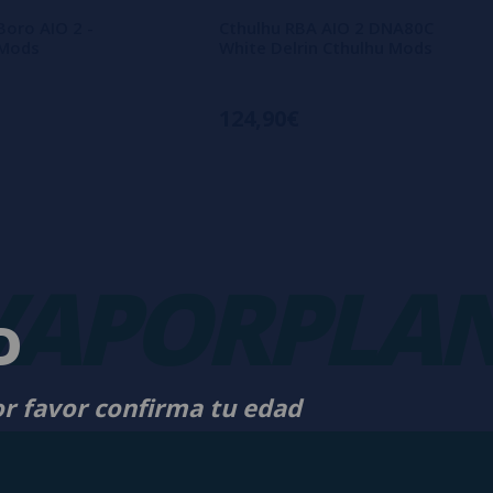
Boro AIO 2 -
Cthulhu RBA AIO 2 DNA80C
 Mods
White Delrin Cthulhu Mods
124,90€
PORPLANE
D
or favor confirma tu edad