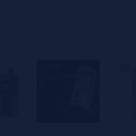
s
0%
s
0%
s
0%
s
0%
s
o en dejar uno? ¡Tu opinión nos