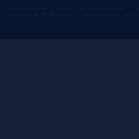
© VaporPlanet.es
|
Comprar Cigarrillos Electrónicos
|
Ti
Yopi Online SL CIF: B90451832
|
Centro Comercial Las Torres