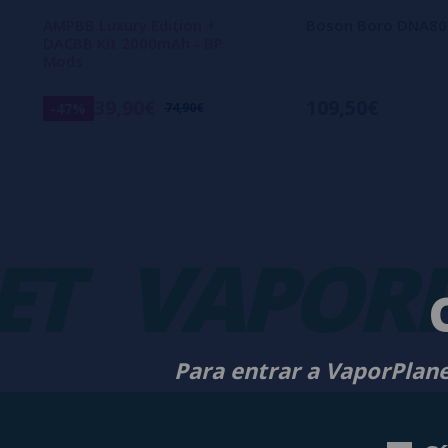
AMPBB Luxury Edition +
Boson Boro DNA80C
DACBB Kit 2000mAh - BP
Mods
39,90€
109,50€
-47%
74,90€
VAPORPL
Para entrar a VaporPlane