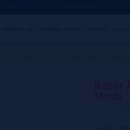
AQUÍ ESTAMOS
PARA ECHARTE UNA MANO CON
LÍQUIDOS
DIY - ALQUIMIA
FLASH
NOVEDADES
HIGH E
ctos
>
SISTEMA BORO
>
AIO BOX MODS
>
Razor AIO Luxury E
Razor 
Mods
0/5
Aquí está lo últi