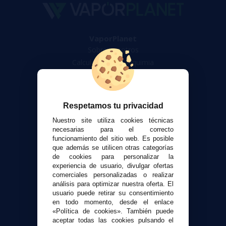
VaporPlanet
Sobre nosotros
Calculadora DIY Alquimia
Contacto
Atención al cliente
Respetamos tu privacidad
Envíos y devoluciones
Nuestro site utiliza cookies técnicas
Formas de pago
necesarias para el correcto
Contacto
funcionamiento del sitio web. Es posible
que además se utilicen otras categorías
de cookies para personalizar la
Seguridad y Privacidad
experiencia de usuario, divulgar ofertas
comerciales personalizadas o realizar
Términos y condiciones de uso
análisis para optimizar nuestra oferta. El
Política de privacidad
usuario puede retirar su consentimiento
Política de cookies
en todo momento, desde el enlace
«Política de cookies». También puede
aceptar todas las cookies pulsando el