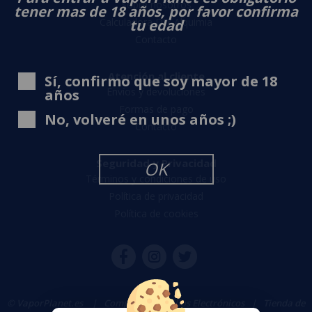
Sobre nosotros
tener mas de 18 años, por favor confirma
Calculadora DIY Alquimia
tu edad
Contacto
Atención al cliente
Sí, confirmo que soy mayor de 18
Envíos y devoluciones
años
Formas de pago
No, volveré en unos años ;)
Contacto
Seguridad y Privacidad
OK
Términos y condiciones de uso
Política de privacidad
Política de cookies
© VaporPlanet.es
|
Comprar Cigarrillos Electrónicos
|
Tienda de