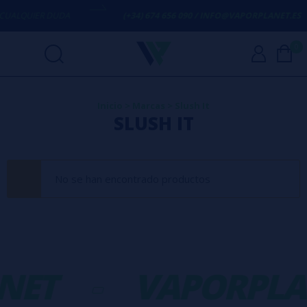
UALQUIER DUDA
(+34) 674 656 090 / INFO@VAPORPLANET.ES
0
Inicio
>
Marcas
>
Slush It
SLUSH IT
No se han encontrado productos
NET
-
VAPORPLA