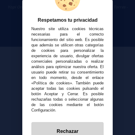
Cigarrillos Electrónicos
Yopi Online SL CIF: B90451832
|
Centro Comercial Las Torres -
Local 26 - 41400 Écija (Sevilla) - 674 656 090
Respetamos tu privacidad
Nuestro site utiliza cookies técnicas
necesarias para el correcto
funcionamiento del sitio web. Es posible
que además se utilicen otras categorías
de cookies para personalizar la
experiencia de usuario, divulgar ofertas
comerciales personalizadas o realizar
análisis para optimizar nuestra oferta. El
usuario puede retirar su consentimiento
en todo momento, desde el enlace
«Política de cookies». También puede
aceptar todas las cookies pulsando el
botón Aceptar y Cerrar. Es posible
rechazarlas todas o seleccionar algunas
de las cookies mediante el botón
Configuración.
Rechazar