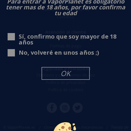
Para entrar a VaporPlanet es obligatorio
Sobre nosotros
tener mas de 18 años, por favor confirma
Calculadora DIY Alquimia
tu edad
Contacto
Atención al cliente
Sí, confirmo que soy mayor de 18
Envíos y devoluciones
años
Formas de pago
No, volveré en unos años ;)
Contacto
Seguridad y Privacidad
OK
Términos y condiciones de uso
Política de privacidad
Política de cookies
© VaporPlanet.es
|
Comprar Cigarrillos Electrónicos
|
Tienda de