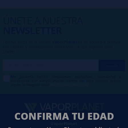
ÚNETE A NUESTRA
NEWSLETTER
Formar parte de la familia
VaporPlanet
te da acceso a ofertas,
descuentos y promociones exclusivas, ¿a qué esperas para
unirte?
Me gustaría recibir descuentos exclusivos, novedades y
tendencias por e-mail. Puedo darme de baja cuando quiera
según lo recogido en la
Política de Publicidad
.
CONFIRMA TU EDAD
VaporPlanet