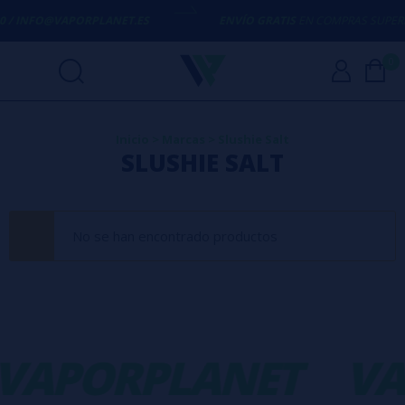
90 / INFO@VAPORPLANET.ES
ENVÍO GRATIS
EN COMPRAS SUPERIO
0
Inicio
>
Marcas
>
Slushie Salt
SLUSHIE SALT
No se han encontrado productos
VAPORPLANET
VA