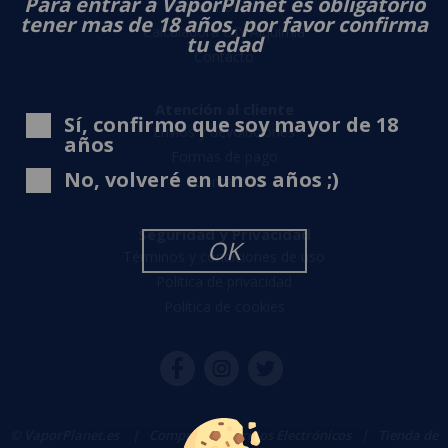
Para entrar a VaporPlanet es obligatorio
Sobre nosotros
tener mas de 18 años, por favor confirma
Calculadora DIY Alquimia
tu edad
Contacto
Atención al cliente
Sí, confirmo que soy mayor de 18
Envíos y devoluciones
años
Formas de pago
No, volveré en unos años ;)
Contacto
Seguridad y Privacidad
OK
Términos y condiciones de uso
Política de privacidad
Política de cookies
© VaporPlanet.es
|
Comprar Cigarrillos Electrónicos
|
Tienda de