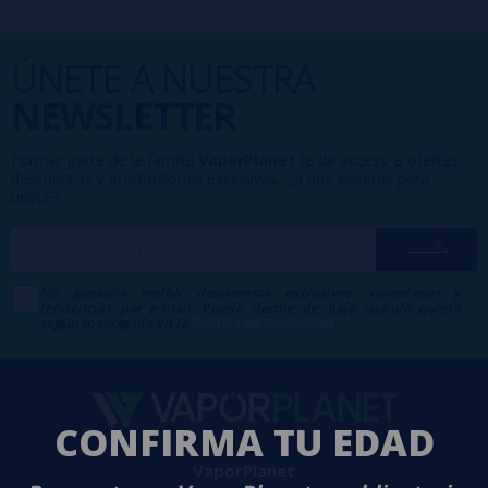
ÚNETE A NUESTRA
NEWSLETTER
Formar parte de la familia
VaporPlanet
te da acceso a ofertas,
descuentos y promociones exclusivas, ¿a qué esperas para
unirte?
Me gustaría recibir descuentos exclusivos, novedades y
tendencias por e-mail. Puedo darme de baja cuando quiera
según lo recogido en la
Política de Publicidad
.
CONFIRMA TU EDAD
VaporPlanet