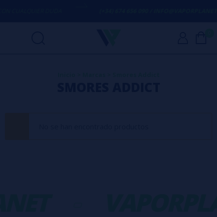
N CUALQUIER DUDA
(+34) 674 656 090 / INFO@VAPORPLANET.E
0
Inicio
>
Marcas
>
Smores Addict
SMORES ADDICT
No se han encontrado productos
NET
-
VAPORPL