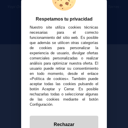
Cigarrillos Electrónicos
Yopi Online SL CIF: B90451832
|
Centro Comercial Las Torres -
Local 26 - 41400 Écija (Sevilla) - 674 656 090
Respetamos tu privacidad
Nuestro site utiliza cookies técnicas
necesarias para el correcto
funcionamiento del sitio web. Es posible
que además se utilicen otras categorías
de cookies para personalizar la
experiencia de usuario, divulgar ofertas
comerciales personalizadas o realizar
análisis para optimizar nuestra oferta. El
usuario puede retirar su consentimiento
en todo momento, desde el enlace
«Política de cookies». También puede
aceptar todas las cookies pulsando el
botón Aceptar y Cerrar. Es posible
rechazarlas todas o seleccionar algunas
de las cookies mediante el botón
Configuración.
Rechazar