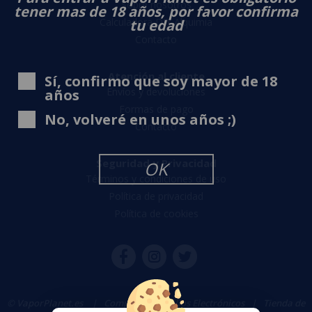
Sobre nosotros
tener mas de 18 años, por favor confirma
Calculadora DIY Alquimia
tu edad
Contacto
Atención al cliente
Sí, confirmo que soy mayor de 18
Envíos y devoluciones
años
Formas de pago
No, volveré en unos años ;)
Contacto
Seguridad y Privacidad
OK
Términos y condiciones de uso
Política de privacidad
Política de cookies
© VaporPlanet.es
|
Comprar Cigarrillos Electrónicos
|
Tienda de