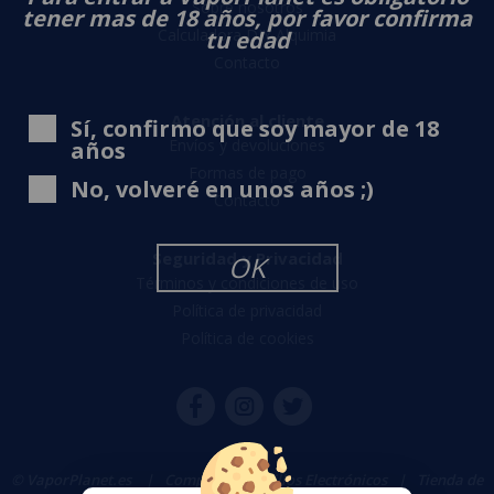
Sobre nosotros
tener mas de 18 años, por favor confirma
Calculadora DIY Alquimia
tu edad
Contacto
Atención al cliente
Sí, confirmo que soy mayor de 18
Envíos y devoluciones
años
Formas de pago
No, volveré en unos años ;)
Contacto
Seguridad y Privacidad
OK
Términos y condiciones de uso
Política de privacidad
Política de cookies
© VaporPlanet.es
|
Comprar Cigarrillos Electrónicos
|
Tienda de