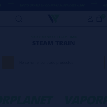
ENVÍO GRATIS
EN COMPRAS SUPERIORES A
50€
AQU
0
Inicio
>
Marcas
>
STEAM TRAIN
STEAM TRAIN
No se han encontrado productos
RPLANET
VAPORP