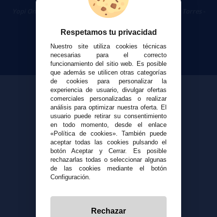
Cigarrillos Electrónicos
Yopi Online SL CIF: B90451832
|
Centro Comercial Las Torres -
Local 26 - 41400 Écija (Sevilla) - 674 656 090
Respetamos tu privacidad
Nuestro site utiliza cookies técnicas
necesarias para el correcto
funcionamiento del sitio web. Es posible
que además se utilicen otras categorías
de cookies para personalizar la
experiencia de usuario, divulgar ofertas
comerciales personalizadas o realizar
análisis para optimizar nuestra oferta. El
usuario puede retirar su consentimiento
en todo momento, desde el enlace
«Política de cookies». También puede
aceptar todas las cookies pulsando el
botón Aceptar y Cerrar. Es posible
rechazarlas todas o seleccionar algunas
de las cookies mediante el botón
Configuración.
Rechazar