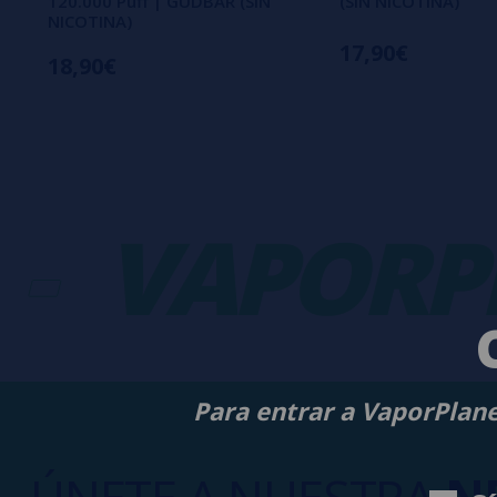
120.000 Puff | GUDBAR (SIN
(SIN NICOTINA)
NICOTINA)
17,90€
18,90€
VAPORPLA
Para entrar a VaporPlane
ÚNETE A NUESTRA
N