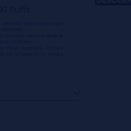
0 Puffs
, pensadas para usuarios que
 autonomía.​
es distintos; basta con
girar la
enús ni botones.​
n frutas tropicales, mezclas
e Ice, Strawberry Ice, Banana
s
0%
s
0%
s
0%