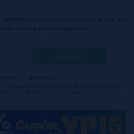
 120.000 Puffs
es una gama de vapers desechables de ultra
ue reúne
4 sabores en un solo dispositivo.
Energy /
Lemon Lime
/
Blueberry Blackberry
/
Triple
ver más...
uienes buscan máxima autonomía y variedad. Cada modelo
Comprar
s frutales intensos con matices fríos o cremosos y está
ecnología Dual Mesh
, indicador de batería y de e‑liquid,
en compras superiores a 50€
 USB‑C
para mantener un rendimiento constante hasta la
uirá un incremento en el proceso de compra de 5,08€ correspondiente al
os para Cigarrillos Electrónicos y otros Productos relacionados con el
0 a 15 mg)