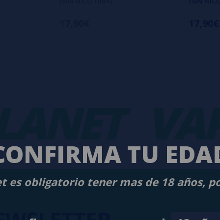
(SIN NICOTINA)
(SIN NIC
17,90€
17,90€
NET
VAPO
CONFIRMA TU EDA
t es obligatorio tener mas de 18 años, p
EWSLETTER