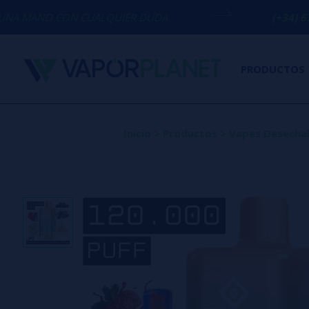
N CUALQUIER DUDA
(+34) 674 656 090 /
PRODUCTOS
Inicio
>
Productos
>
Vapes Desecha