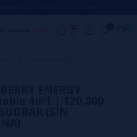
COMPRAS SUPERIORES A
50€
AQUÍ ESTAM
0
0
ND
¡Ofertas!
OUTLET
.000 Puff | GUDBAR (SIN NICOTINA)
BERRY ENERGY
able 4in1 | 120.000
 GUDBAR (SIN
INA)