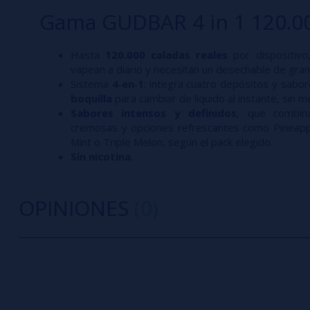
Gama GUDBAR 4 in 1 120.00
Hasta
120.000 caladas reales
por dispositivo
vapean a diario y necesitan un desechable de gran
Sistema
4‑en‑1
: integra cuatro depósitos y sabor
boquilla
para cambiar de líquido al instante, sin m
Sabores intensos y definidos
, que combina
cremosas y opciones refrescantes como Pineappl
Mint o Triple Melon, según el pack elegido.​
Sin nicotina
.​
OPINIONES
(0)
0/5
5 estrella
Sé el primero en dejar tu opinión
4 estrella
3 estrella
Escribe tu opinión sobre este producto