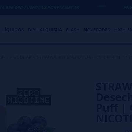
 INFO@VAPORPLANET.ES
ENVÍO GRATIS
EN 
LÍQUIDOS
DIY - ALQUIMIA
FLASH
NOVEDADES
HIGH E
bles
>
GUDBAR
>
STRAWBERRY ENERGY Desechable 4in1 | 120
STRAW
Desech
Puff |
NICOT
0/5