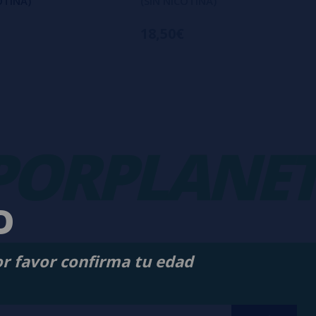
OTINA)
(SIN NICOTINA)
18,50€
RPLANET
-
D
or favor confirma tu edad