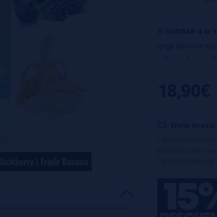
El
GUDBAR 4 in 1
larga duración q
Strawberry 
Banana
Perfecto para q
18,90€
combina perfile
equipado con
t
Envío Gratis:
y
carga rápida
* Este producto incl
última calada.
Impuesto sobre Líquid
Tabaco (Líquidos de 