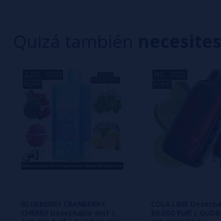
2 estrella
1 estrella
Quizá también
necesite
Aún no hay comentarios, ¿quieres ser el primer
interesa!
BLUEBERRY CRANBERRY
COLA LIME Desecha
CHERRY Desechable 4in1 |
80.000 Puff | GUD