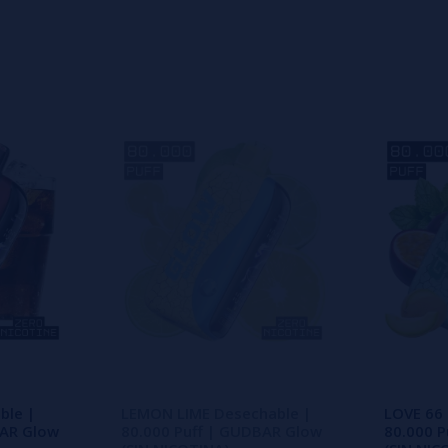
s
0%
s
0%
s
o en dejar uno? ¡Tu opinión nos
ble |
LEMON LIME Desechable |
LOVE 66 
BAR Glow
80.000 Puff | GUDBAR Glow
80.000 