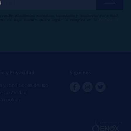
s
a recibir descuentos exclusivos, novedades y tendencias por e-mail.
me de baja cuando quiera según lo recogido en la
Política de
.
ad y Privacidad
Síguenos
 y condiciones de uso
de privacidad
de cookies