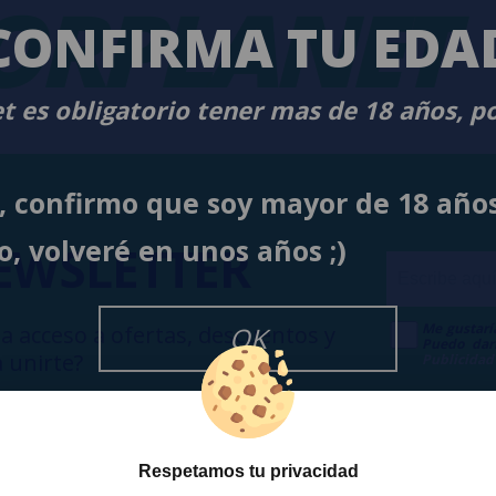
ORPLANET
CONFIRMA TU EDA
t es obligatorio tener mas de 18 años, p
í, confirmo que soy mayor de 18 año
o, volveré en unos años ;)
EWSLETTER
Me gustarí
OK
a acceso a ofertas, descuentos y
Puedo dar
 unirte?
Publicidad
Respetamos tu privacidad