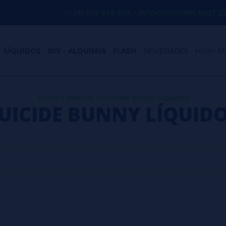
(+34) 674 656 090 / INFO@VAPORPLANET.ES
LÍQUIDOS
DIY - ALQUIMIA
FLASH
NOVEDADES
HIGH E
Inicio
>
Marcas
>
Suicide Bunny Líquidos
UICIDE BUNNY LÍQUID